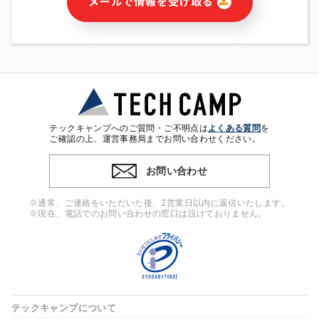
メールで情報を受け取る
・本サービス及び本サービスに関連する情報(当社及び第三者の
サービス又は商品等の広告配信・宣伝を含みますが、それらに
限定されません)の提供又はそれらに関する連絡のため
・メールマガジンその他の情報の送信
・本人(法人の場合は担当者)の行動、性別、当社ウェブサイト
内のアクセス履歴などを用いた広告の配信
・個人(法人の場合は担当者)を識別できない形式に加工した統
計情報の作成および利用
・上記の利用目的に付随する目的
テックキャンプへのご質問・ご不明点は
よくある質問
を
※上記の利用目的に基づいた本人への連絡及び配信について
ご確認の上、運営事務局までお問い合わせください。
は、電子メール等の電子媒体を含みます。
お問い合わせ
4. 個人情報の第三者提供
当社の担当者等及び本サービス利用者同士がコミュニケーショ
※通常、ご連絡をいただいた後、2営業日以内に返信いたします。
ンをとるために、氏名等の一部の情報をサービス内で使用する
※現在、電話でのお問い合わせの窓口は設けておりません。
チャットツールで発信することにより、本サービスの他の利用
者等に提供することがあります。
5. 個人情報取扱いの委託
当社は事業運営上、前項利用目的の範囲に限って個人情報を外
部に委託することがあります。この場合、個人情報保護水準の
高い委託先を選定し、個人情報の適正管理・機密保持について
テックキャンプについて