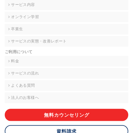
の契約を交わし、適切な管理を実施させます。
サービス内容
6. 個人情報の開示等の請求 ご本人様は、当社に対してご自身の
オンライン学習
個人情報の開示等(利用目的の通知、開示、内容の訂正・追加・
削除、利用の停止または消去、第三者への提供の停止)に関し
卒業生
て、下記の当社問合わせ窓口に申し出ることができます。その
際、当社はお客様ご本人を確認させていただいたうえで、合理
サービスの実態・改善レポート
的な期間内に対応いたします。ただし、申請が本人確認が不可
能な場合や、個人情報保護法の定める要件を満たさない場合等
ご利用について
により、ご希望に添えない場合があります。 なお、アクセスロ
グなどの個人情報以外の情報については、原則として開示等は
料金
いたしません。
サービスの流れ
【お問合せ窓口】
株式会社div 個人情報問合せ窓口
よくある質問
〒107-0052 東京都港区赤坂8-4-14 青山タワープレイス6階
メールアドレス:privacy_policy@di-v.co.jp
法人のお客様へ
7. 個人情報を提供されることの任意性について
ご本人様が当社に個人情報を提供されるかどうかは任意による
無料カウンセリング
ものです。 ただし、必要な項目をいただけない場合、適切な対
応ができない場合があります。
資料請求