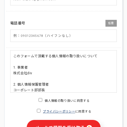
電話番号
任意
このフォームで頂戴する個人情報の取り扱いについて
1. 事業者
株式会社div
2. 個人情報保護管理者
コーポレート部部長
連絡先:メールアドレス:privacy_policy@di-v.co.jp
個人情報の取り扱いに同意する
3. 個人情報の利用目的
プライバシーポリシー
に同意する
・ご請求された資料の送付のため
・本人(法人の場合は担当者)への連絡含むお問い合わせ対応の
ため