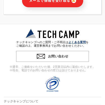
メールで情報を受け取る
・本サービス及び本サービスに関連する情報(当社及び第三者の
サービス又は商品等の広告配信・宣伝を含みますが、それらに
限定されません)の提供又はそれらに関する連絡のため
・メールマガジンその他の情報の送信
・本人(法人の場合は担当者)の行動、性別、当社ウェブサイト
内のアクセス履歴などを用いた広告の配信
・個人(法人の場合は担当者)を識別できない形式に加工した統
計情報の作成および利用
・上記の利用目的に付随する目的
テックキャンプへのご質問・ご不明点は
よくある質問
を
※上記の利用目的に基づいた本人への連絡及び配信について
ご確認の上、運営事務局までお問い合わせください。
は、電子メール等の電子媒体を含みます。
お問い合わせ
4. 個人情報の第三者提供
当社の担当者等及び本サービス利用者同士がコミュニケーショ
※通常、ご連絡をいただいた後、2営業日以内に返信いたします。
ンをとるために、氏名等の一部の情報をサービス内で使用する
※現在、電話でのお問い合わせの窓口は設けておりません。
チャットツールで発信することにより、本サービスの他の利用
者等に提供することがあります。
5. 個人情報取扱いの委託
当社は事業運営上、前項利用目的の範囲に限って個人情報を外
部に委託することがあります。この場合、個人情報保護水準の
高い委託先を選定し、個人情報の適正管理・機密保持について
テックキャンプについて