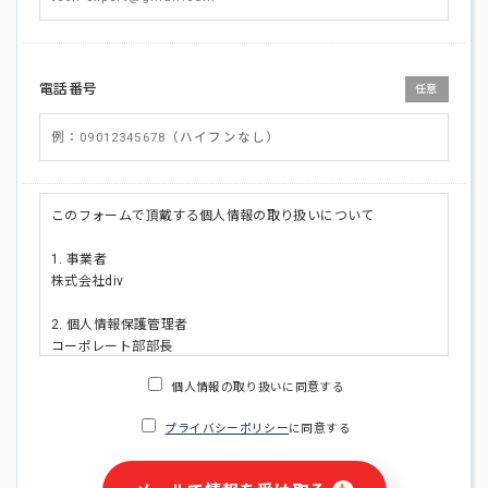
電話番号
任意
このフォームで頂戴する個人情報の取り扱いについて
1. 事業者
株式会社div
2. 個人情報保護管理者
コーポレート部部長
連絡先:メールアドレス:privacy_policy@di-v.co.jp
個人情報の取り扱いに同意する
3. 個人情報の利用目的
プライバシーポリシー
に同意する
・ご請求された資料の送付のため
・本人(法人の場合は担当者)への連絡含むお問い合わせ対応の
ため