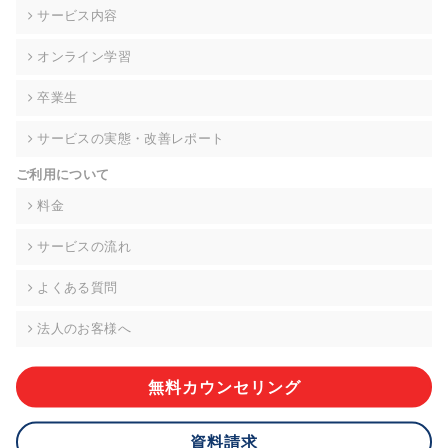
の契約を交わし、適切な管理を実施させます。
サービス内容
6. 個人情報の開示等の請求 ご本人様は、当社に対してご自身の
オンライン学習
個人情報の開示等(利用目的の通知、開示、内容の訂正・追加・
削除、利用の停止または消去、第三者への提供の停止)に関し
卒業生
て、下記の当社問合わせ窓口に申し出ることができます。その
際、当社はお客様ご本人を確認させていただいたうえで、合理
サービスの実態・改善レポート
的な期間内に対応いたします。ただし、申請が本人確認が不可
能な場合や、個人情報保護法の定める要件を満たさない場合等
ご利用について
により、ご希望に添えない場合があります。 なお、アクセスロ
グなどの個人情報以外の情報については、原則として開示等は
料金
いたしません。
サービスの流れ
【お問合せ窓口】
株式会社div 個人情報問合せ窓口
よくある質問
〒107-0052 東京都港区赤坂8-4-14 青山タワープレイス6階
メールアドレス:privacy_policy@di-v.co.jp
法人のお客様へ
7. 個人情報を提供されることの任意性について
ご本人様が当社に個人情報を提供されるかどうかは任意による
無料カウンセリング
ものです。 ただし、必要な項目をいただけない場合、適切な対
応ができない場合があります。
資料請求