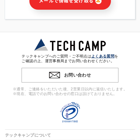
メールで情報を受け取る
・本サービス及び本サービスに関連する情報(当社及び第三者の
サービス又は商品等の広告配信・宣伝を含みますが、それらに
限定されません)の提供又はそれらに関する連絡のため
・メールマガジンその他の情報の送信
・本人(法人の場合は担当者)の行動、性別、当社ウェブサイト
内のアクセス履歴などを用いた広告の配信
・個人(法人の場合は担当者)を識別できない形式に加工した統
計情報の作成および利用
・上記の利用目的に付随する目的
テックキャンプへのご質問・ご不明点は
よくある質問
を
※上記の利用目的に基づいた本人への連絡及び配信について
ご確認の上、運営事務局までお問い合わせください。
は、電子メール等の電子媒体を含みます。
お問い合わせ
4. 個人情報の第三者提供
当社の担当者等及び本サービス利用者同士がコミュニケーショ
※通常、ご連絡をいただいた後、2営業日以内に返信いたします。
ンをとるために、氏名等の一部の情報をサービス内で使用する
※現在、電話でのお問い合わせの窓口は設けておりません。
チャットツールで発信することにより、本サービスの他の利用
者等に提供することがあります。
5. 個人情報取扱いの委託
当社は事業運営上、前項利用目的の範囲に限って個人情報を外
部に委託することがあります。この場合、個人情報保護水準の
高い委託先を選定し、個人情報の適正管理・機密保持について
テックキャンプについて