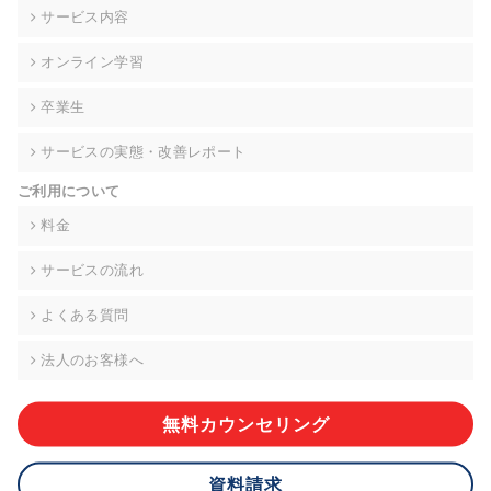
の契約を交わし、適切な管理を実施させます。
サービス内容
6. 個人情報の開示等の請求 ご本人様は、当社に対してご自身の
オンライン学習
個人情報の開示等(利用目的の通知、開示、内容の訂正・追加・
削除、利用の停止または消去、第三者への提供の停止)に関し
卒業生
て、下記の当社問合わせ窓口に申し出ることができます。その
際、当社はお客様ご本人を確認させていただいたうえで、合理
サービスの実態・改善レポート
的な期間内に対応いたします。ただし、申請が本人確認が不可
能な場合や、個人情報保護法の定める要件を満たさない場合等
ご利用について
により、ご希望に添えない場合があります。 なお、アクセスロ
グなどの個人情報以外の情報については、原則として開示等は
料金
いたしません。
サービスの流れ
【お問合せ窓口】
株式会社div 個人情報問合せ窓口
よくある質問
〒107-0052 東京都港区赤坂8-4-14 青山タワープレイス6階
メールアドレス:privacy_policy@di-v.co.jp
法人のお客様へ
7. 個人情報を提供されることの任意性について
ご本人様が当社に個人情報を提供されるかどうかは任意による
無料カウンセリング
ものです。 ただし、必要な項目をいただけない場合、適切な対
応ができない場合があります。
資料請求