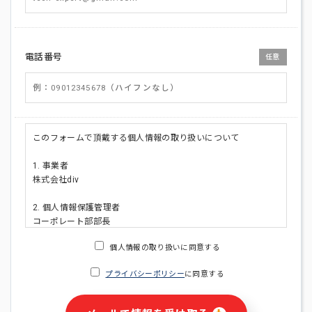
電話番号
任意
このフォームで頂戴する個人情報の取り扱いについて
1. 事業者
株式会社div
2. 個人情報保護管理者
コーポレート部部長
連絡先:メールアドレス:privacy_policy@di-v.co.jp
個人情報の取り扱いに同意する
3. 個人情報の利用目的
プライバシーポリシー
に同意する
・ご請求された資料の送付のため
・本人(法人の場合は担当者)への連絡含むお問い合わせ対応の
ため