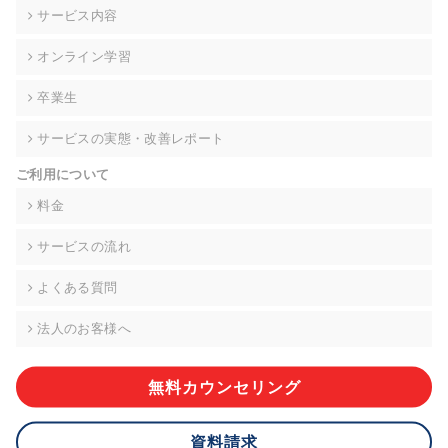
の契約を交わし、適切な管理を実施させます。
サービス内容
6. 個人情報の開示等の請求 ご本人様は、当社に対してご自身の
オンライン学習
個人情報の開示等(利用目的の通知、開示、内容の訂正・追加・
削除、利用の停止または消去、第三者への提供の停止)に関し
卒業生
て、下記の当社問合わせ窓口に申し出ることができます。その
際、当社はお客様ご本人を確認させていただいたうえで、合理
サービスの実態・改善レポート
的な期間内に対応いたします。ただし、申請が本人確認が不可
能な場合や、個人情報保護法の定める要件を満たさない場合等
ご利用について
により、ご希望に添えない場合があります。 なお、アクセスロ
グなどの個人情報以外の情報については、原則として開示等は
料金
いたしません。
サービスの流れ
【お問合せ窓口】
株式会社div 個人情報問合せ窓口
よくある質問
〒107-0052 東京都港区赤坂8-4-14 青山タワープレイス6階
メールアドレス:privacy_policy@di-v.co.jp
法人のお客様へ
7. 個人情報を提供されることの任意性について
ご本人様が当社に個人情報を提供されるかどうかは任意による
無料カウンセリング
ものです。 ただし、必要な項目をいただけない場合、適切な対
応ができない場合があります。
資料請求