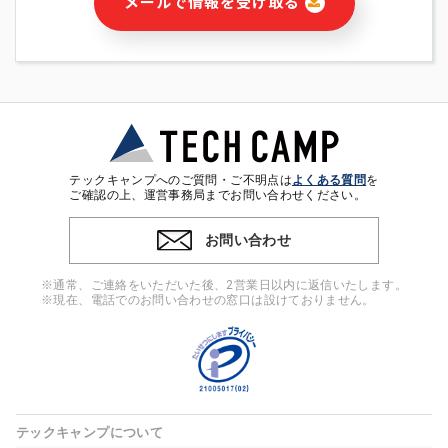
メールで情報を受け取る
・本サービス及び本サービスに関連する情報(当社及び第三者の
サービス又は商品等の広告配信・宣伝を含みますが、それらに
限定されません)の提供又はそれらに関する連絡のため
・メールマガジンその他の情報の送信
・本人(法人の場合は担当者)の行動、性別、当社ウェブサイト
内のアクセス履歴などを用いた広告の配信
・個人(法人の場合は担当者)を識別できない形式に加工した統
計情報の作成および利用
・上記の利用目的に付随する目的
テックキャンプへのご質問・ご不明点は
よくある質問
を
※上記の利用目的に基づいた本人への連絡及び配信について
ご確認の上、運営事務局までお問い合わせください。
は、電子メール等の電子媒体を含みます。
お問い合わせ
4. 個人情報の第三者提供
当社の担当者等及び本サービス利用者同士がコミュニケーショ
※通常、ご連絡をいただいた後、2営業日以内に返信いたします。
ンをとるために、氏名等の一部の情報をサービス内で使用する
※現在、電話でのお問い合わせの窓口は設けておりません。
チャットツールで発信することにより、本サービスの他の利用
者等に提供することがあります。
5. 個人情報取扱いの委託
当社は事業運営上、前項利用目的の範囲に限って個人情報を外
部に委託することがあります。この場合、個人情報保護水準の
高い委託先を選定し、個人情報の適正管理・機密保持について
テックキャンプについて