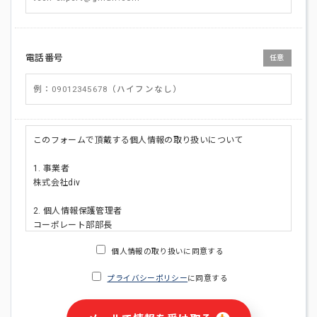
電話番号
任意
このフォームで頂戴する個人情報の取り扱いについて
1. 事業者
株式会社div
2. 個人情報保護管理者
コーポレート部部長
連絡先:メールアドレス:privacy_policy@di-v.co.jp
個人情報の取り扱いに同意する
3. 個人情報の利用目的
プライバシーポリシー
に同意する
・ご請求された資料の送付のため
・本人(法人の場合は担当者)への連絡含むお問い合わせ対応の
ため