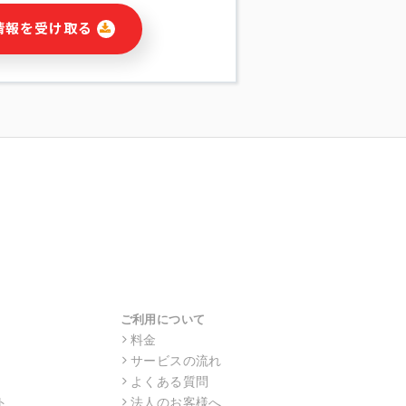
に関連する情報(当社及び第三者のサー
情報を受け取る
宣伝を含みますが、それらに限定されま
する連絡のため
報の送信
の行動、性別、当社ウェブサイト内のア
の配信
を識別できない形式に加工した統計情報
目的
本人への連絡及び配信については、電子
す。
ス利用者同士がコミュニケーションをと
報をサービス内で使用するチャットツー
サービスの他の利用者等に提供すること
ご利用について
料金
サービスの流れ
目的の範囲に限って個人情報を外部に委
場合、個人情報保護水準の高い委託先を
よくある質問
・機密保持についての契約を交わし、適
ト
法人のお客様へ