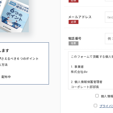
必須
メールアドレス
必須
電話番号
任意
します
このフォームで頂戴する個人
押さえるべき６つのポイント
る方法
1. 事業者
株式会社div
」配布中
2. 個人情報保護管理者
コーポレート部部長
連絡先:メールアドレス:privacy_po
個人情
3. 個人情報の利用目的
プライバ
・ご請求された資料の送付の
・本人(法人の場合は担当者)