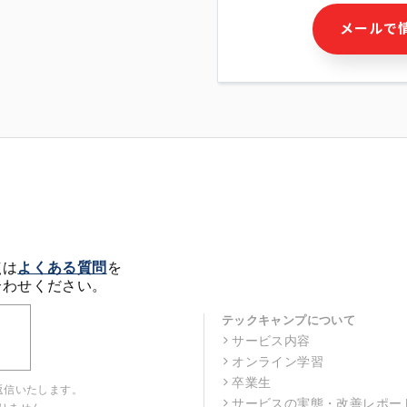
・本サービス及び本サービス
メールで
ビス又は商品等の広告配信・
せん)の提供又はそれらに関
・メールマガジンその他の情
・本人(法人の場合は担当者)
クセス履歴などを用いた広告
・個人(法人の場合は担当者)
の作成および利用
・上記の利用目的に付随する
※上記の利用目的に基づいた
メール等の電子媒体を含みま
4. 個人情報の第三者提供
当社の担当者等及び本サービ
点は
よくある質問
を
るために、氏名等の一部の情
合わせください。
ルで発信することにより、本
があります。
テックキャンプについて
サービス内容
5. 個人情報取扱いの委託
オンライン学習
当社は事業運営上、前項利用
託することがあります。この
卒業生
返信いたします。
選定し、個人情報の適正管理
サービスの実態・改善レポー