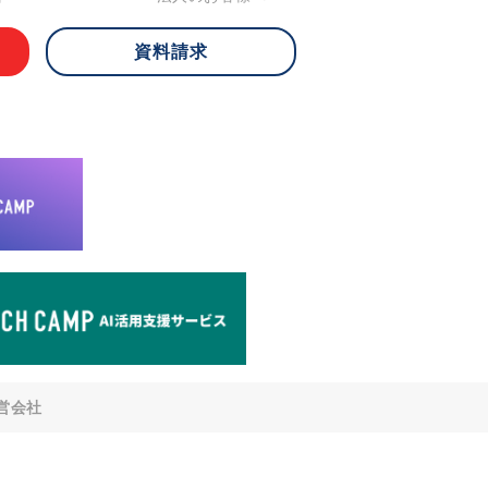
資料請求
 ご本人様は、当社に対してご自身の個人
知、開示、内容の訂正・追加・削除、利
への提供の停止)に関して、下記の当社
ができます。その際、当社はお客様ご本
えで、合理的な期間内に対応いたしま
が不可能な場合や、個人情報保護法の定
により、ご希望に添えない場合がありま
どの個人情報以外の情報については、原則
。
窓口
8-4-14 青山タワープレイス6階
di-v.co.jp
との任意性について
提供されるかどうかは任意によるもので
営会社
いただけない場合、適切な対応ができな