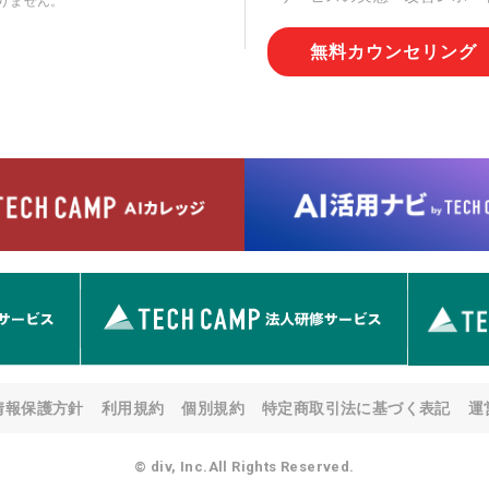
りません。
切な管理を実施させます。
無料カウンセリング
6. 個人情報の開示等の請求
情報の開示等(利用目的の通
用の停止または消去、第三者
問合わせ窓口に申し出ること
人を確認させていただいたう
す。ただし、申請が本人確認
める要件を満たさない場合等
す。 なお、アクセスログな
として開示等はいたしません
【お問合せ窓口】
株式会社div 個人情報問合せ
〒107-0052 東京都港区赤坂
メールアドレス:privacy_policy@
7. 個人情報を提供されるこ
ご本人様が当社に個人情報を
情報保護方針
利用規約
個別規約
特定商取引法に基づく表記
運
す。 ただし、必要な項目を
い場合があります。
© div, Inc.All Rights Reserved.