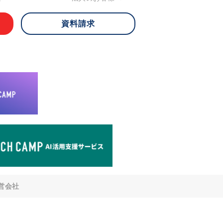
資料請求
 ご本人様は、当社に対してご自身の個人
知、開示、内容の訂正・追加・削除、利
への提供の停止)に関して、下記の当社
ができます。その際、当社はお客様ご本
えで、合理的な期間内に対応いたしま
が不可能な場合や、個人情報保護法の定
により、ご希望に添えない場合がありま
どの個人情報以外の情報については、原則
。
窓口
8-4-14 青山タワープレイス6階
di-v.co.jp
との任意性について
提供されるかどうかは任意によるもので
営会社
いただけない場合、適切な対応ができな