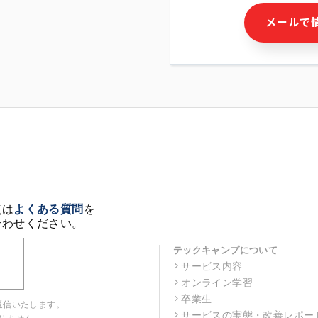
・本サービス及び本サービス
メールで
ビス又は商品等の広告配信・
せん)の提供又はそれらに関
・メールマガジンその他の情
・本人(法人の場合は担当者)
クセス履歴などを用いた広告
・個人(法人の場合は担当者)
の作成および利用
・上記の利用目的に付随する
※上記の利用目的に基づいた
メール等の電子媒体を含みま
4. 個人情報の第三者提供
当社の担当者等及び本サービ
点は
よくある質問
を
るために、氏名等の一部の情
合わせください。
ルで発信することにより、本
があります。
テックキャンプについて
サービス内容
5. 個人情報取扱いの委託
オンライン学習
当社は事業運営上、前項利用
託することがあります。この
卒業生
返信いたします。
選定し、個人情報の適正管理
サービスの実態・改善レポー