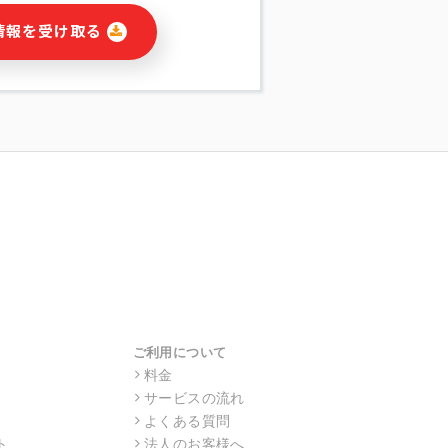
に関連する情報(当社及び第三者のサー
情報を受け取る
宣伝を含みますが、それらに限定されま
する連絡のため
報の送信
の行動、性別、当社ウェブサイト内のア
の配信
を識別できない形式に加工した統計情報
目的
本人への連絡及び配信については、電子
す。
ス利用者同士がコミュニケーションをと
報をサービス内で使用するチャットツー
サービスの他の利用者等に提供すること
ご利用について
料金
サービスの流れ
目的の範囲に限って個人情報を外部に委
場合、個人情報保護水準の高い委託先を
よくある質問
・機密保持についての契約を交わし、適
ト
法人のお客様へ