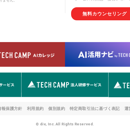
りません。
切な管理を実施させます。
無料カウンセリング
6. 個人情報の開示等の請求
情報の開示等(利用目的の通
用の停止または消去、第三者
問合わせ窓口に申し出ること
人を確認させていただいたう
す。ただし、申請が本人確認
める要件を満たさない場合等
す。 なお、アクセスログな
として開示等はいたしません
【お問合せ窓口】
株式会社div 個人情報問合せ
〒107-0052 東京都港区赤坂
メールアドレス:privacy_policy@
7. 個人情報を提供されるこ
ご本人様が当社に個人情報を
情報保護方針
利用規約
個別規約
特定商取引法に基づく表記
運
す。 ただし、必要な項目を
い場合があります。
© div, Inc.All Rights Reserved.