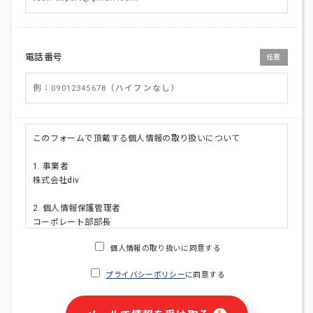
電話番号
任意
このフォームで頂戴する個人情報の取り扱いについて
1. 事業者
株式会社div
2. 個人情報保護管理者
コーポレート部部長
連絡先:メールアドレス:privacy_policy@di-v.co.jp
個人情報の取り扱いに同意する
3. 個人情報の利用目的
プライバシーポリシー
に同意する
・ご請求された資料の送付のため
・本人(法人の場合は担当者)への連絡含むお問い合わせ対応の
ため