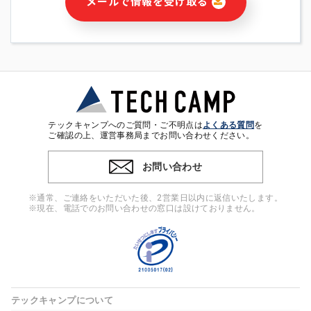
メールで情報を受け取る
・本サービス及び本サービスに関連する情報(当社及び第三者の
サービス又は商品等の広告配信・宣伝を含みますが、それらに
限定されません)の提供又はそれらに関する連絡のため
・メールマガジンその他の情報の送信
・本人(法人の場合は担当者)の行動、性別、当社ウェブサイト
内のアクセス履歴などを用いた広告の配信
・個人(法人の場合は担当者)を識別できない形式に加工した統
計情報の作成および利用
・上記の利用目的に付随する目的
テックキャンプへのご質問・ご不明点は
よくある質問
を
※上記の利用目的に基づいた本人への連絡及び配信について
ご確認の上、運営事務局までお問い合わせください。
は、電子メール等の電子媒体を含みます。
お問い合わせ
4. 個人情報の第三者提供
当社の担当者等及び本サービス利用者同士がコミュニケーショ
※通常、ご連絡をいただいた後、2営業日以内に返信いたします。
ンをとるために、氏名等の一部の情報をサービス内で使用する
※現在、電話でのお問い合わせの窓口は設けておりません。
チャットツールで発信することにより、本サービスの他の利用
者等に提供することがあります。
5. 個人情報取扱いの委託
当社は事業運営上、前項利用目的の範囲に限って個人情報を外
部に委託することがあります。この場合、個人情報保護水準の
高い委託先を選定し、個人情報の適正管理・機密保持について
テックキャンプについて