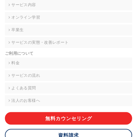
の契約を交わし、適切な管理を実施させます。
サービス内容
6. 個人情報の開示等の請求 ご本人様は、当社に対してご自身の
オンライン学習
個人情報の開示等(利用目的の通知、開示、内容の訂正・追加・
削除、利用の停止または消去、第三者への提供の停止)に関し
卒業生
て、下記の当社問合わせ窓口に申し出ることができます。その
際、当社はお客様ご本人を確認させていただいたうえで、合理
サービスの実態・改善レポート
的な期間内に対応いたします。ただし、申請が本人確認が不可
能な場合や、個人情報保護法の定める要件を満たさない場合等
ご利用について
により、ご希望に添えない場合があります。 なお、アクセスロ
グなどの個人情報以外の情報については、原則として開示等は
料金
いたしません。
サービスの流れ
【お問合せ窓口】
株式会社div 個人情報問合せ窓口
よくある質問
〒107-0052 東京都港区赤坂8-4-14 青山タワープレイス6階
メールアドレス:privacy_policy@di-v.co.jp
法人のお客様へ
7. 個人情報を提供されることの任意性について
ご本人様が当社に個人情報を提供されるかどうかは任意による
無料カウンセリング
ものです。 ただし、必要な項目をいただけない場合、適切な対
応ができない場合があります。
資料請求