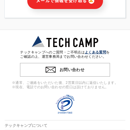
メールで情報を受け取る
・本サービス及び本サービスに関連する情報(当社及び第三者の
サービス又は商品等の広告配信・宣伝を含みますが、それらに
限定されません)の提供又はそれらに関する連絡のため
・メールマガジンその他の情報の送信
・本人(法人の場合は担当者)の行動、性別、当社ウェブサイト
内のアクセス履歴などを用いた広告の配信
・個人(法人の場合は担当者)を識別できない形式に加工した統
計情報の作成および利用
・上記の利用目的に付随する目的
テックキャンプへのご質問・ご不明点は
よくある質問
を
※上記の利用目的に基づいた本人への連絡及び配信について
ご確認の上、運営事務局までお問い合わせください。
は、電子メール等の電子媒体を含みます。
お問い合わせ
4. 個人情報の第三者提供
当社の担当者等及び本サービス利用者同士がコミュニケーショ
※通常、ご連絡をいただいた後、2営業日以内に返信いたします。
ンをとるために、氏名等の一部の情報をサービス内で使用する
※現在、電話でのお問い合わせの窓口は設けておりません。
チャットツールで発信することにより、本サービスの他の利用
者等に提供することがあります。
5. 個人情報取扱いの委託
当社は事業運営上、前項利用目的の範囲に限って個人情報を外
部に委託することがあります。この場合、個人情報保護水準の
高い委託先を選定し、個人情報の適正管理・機密保持について
テックキャンプについて