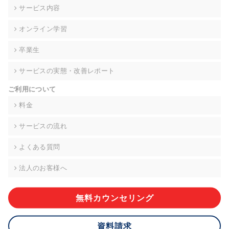
の契約を交わし、適切な管理を実施させます。
サービス内容
6. 個人情報の開示等の請求 ご本人様は、当社に対してご自身の
オンライン学習
個人情報の開示等(利用目的の通知、開示、内容の訂正・追加・
削除、利用の停止または消去、第三者への提供の停止)に関し
卒業生
て、下記の当社問合わせ窓口に申し出ることができます。その
際、当社はお客様ご本人を確認させていただいたうえで、合理
サービスの実態・改善レポート
的な期間内に対応いたします。ただし、申請が本人確認が不可
能な場合や、個人情報保護法の定める要件を満たさない場合等
ご利用について
により、ご希望に添えない場合があります。 なお、アクセスロ
グなどの個人情報以外の情報については、原則として開示等は
料金
いたしません。
サービスの流れ
【お問合せ窓口】
株式会社div 個人情報問合せ窓口
よくある質問
〒107-0052 東京都港区赤坂8-4-14 青山タワープレイス6階
メールアドレス:privacy_policy@di-v.co.jp
法人のお客様へ
7. 個人情報を提供されることの任意性について
ご本人様が当社に個人情報を提供されるかどうかは任意による
無料カウンセリング
ものです。 ただし、必要な項目をいただけない場合、適切な対
応ができない場合があります。
資料請求