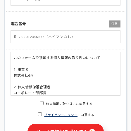
電話番号
任意
このフォームで頂戴する個人情報の取り扱いについて
1. 事業者
株式会社div
2. 個人情報保護管理者
コーポレート部部長
連絡先:メールアドレス:privacy_policy@di-v.co.jp
個人情報の取り扱いに同意する
3. 個人情報の利用目的
プライバシーポリシー
に同意する
・ご請求された資料の送付のため
・本人(法人の場合は担当者)への連絡含むお問い合わせ対応の
ため