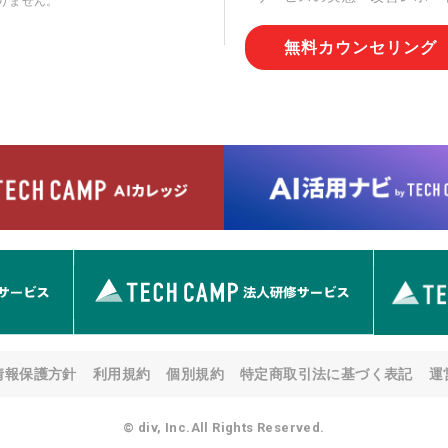
りません。
切な管理を実施させます。
無料カウンセリング
6. 個人情報の開示等の請求
情報の開示等(利用目的の通
用の停止または消去、第三者
問合わせ窓口に申し出ること
人を確認させていただいたう
す。ただし、申請が本人確認
める要件を満たさない場合等
す。 なお、アクセスログな
として開示等はいたしません
【お問合せ窓口】
株式会社div 個人情報問合せ
〒107-0052 東京都港区赤坂
メールアドレス:privacy_policy@
7. 個人情報を提供されるこ
ご本人様が当社に個人情報を
情報保護方針
利用規約
個別規約
特定商取引法に基づく表記
運
す。 ただし、必要な項目を
い場合があります。
© div, Inc.All Rights Reserved.