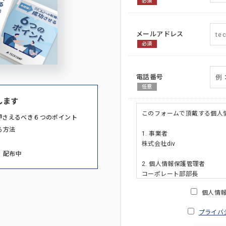
必須
メールアドレス
必須
電話番号
任意
します
このフォームで頂戴する個人
押さえるべき６つのポイント
る方法
1. 事業者
株式会社div
」配布中
2. 個人情報保護管理者
コーポレート部部長
連絡先:メールアドレス:privacy_po
個人情
3. 個人情報の利用目的
プライバ
・ご請求された資料の送付の
・本人(法人の場合は担当者)