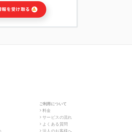
に関連する情報(当社及び第三者のサー
情報を受け取る
宣伝を含みますが、それらに限定されま
する連絡のため
報の送信
の行動、性別、当社ウェブサイト内のア
の配信
を識別できない形式に加工した統計情報
目的
本人への連絡及び配信については、電子
す。
ス利用者同士がコミュニケーションをと
報をサービス内で使用するチャットツー
サービスの他の利用者等に提供すること
ご利用について
料金
サービスの流れ
目的の範囲に限って個人情報を外部に委
場合、個人情報保護水準の高い委託先を
よくある質問
・機密保持についての契約を交わし、適
ト
法人のお客様へ