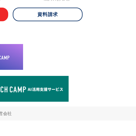
資料請求
 ご本人様は、当社に対してご自身の個人
知、開示、内容の訂正・追加・削除、利
への提供の停止)に関して、下記の当社
ができます。その際、当社はお客様ご本
えで、合理的な期間内に対応いたしま
が不可能な場合や、個人情報保護法の定
により、ご希望に添えない場合がありま
どの個人情報以外の情報については、原則
。
窓口
8-4-14 青山タワープレイス6階
di-v.co.jp
との任意性について
提供されるかどうかは任意によるもので
営会社
いただけない場合、適切な対応ができな