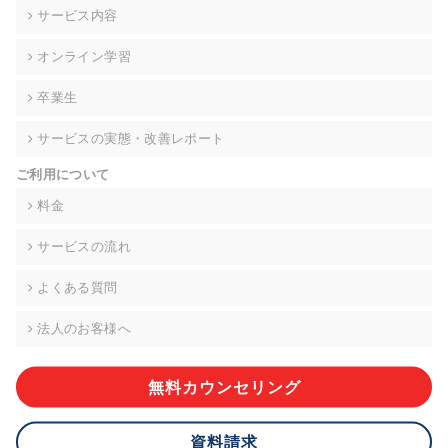
の契約を交わし、適切な管理を実施させます。
サービス内容
6. 個人情報の開示等の請求 ご本人様は、当社に対してご自身の
オンライン学習
個人情報の開示等(利用目的の通知、開示、内容の訂正・追加・
削除、利用の停止または消去、第三者への提供の停止)に関し
卒業生
て、下記の当社問合わせ窓口に申し出ることができます。その
際、当社はお客様ご本人を確認させていただいたうえで、合理
サービスの実態・改善レポート
的な期間内に対応いたします。ただし、申請が本人確認が不可
能な場合や、個人情報保護法の定める要件を満たさない場合等
ご利用について
により、ご希望に添えない場合があります。 なお、アクセスロ
グなどの個人情報以外の情報については、原則として開示等は
料金
いたしません。
サービスの流れ
【お問合せ窓口】
株式会社div 個人情報問合せ窓口
よくある質問
〒107-0052 東京都港区赤坂8-4-14 青山タワープレイス6階
メールアドレス:privacy_policy@di-v.co.jp
法人のお客様へ
7. 個人情報を提供されることの任意性について
ご本人様が当社に個人情報を提供されるかどうかは任意による
無料カウンセリング
ものです。 ただし、必要な項目をいただけない場合、適切な対
応ができない場合があります。
資料請求