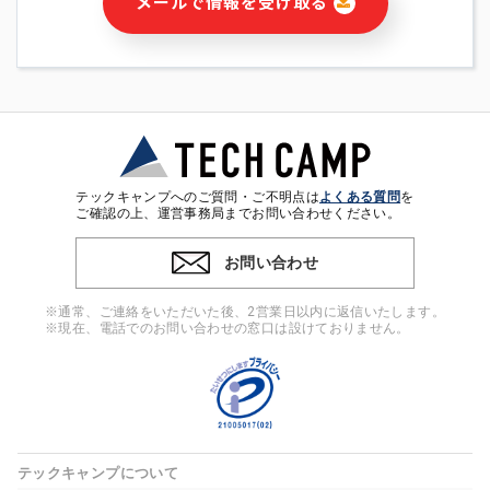
メールで情報を受け取る
・本サービス及び本サービスに関連する情報(当社及び第三者の
サービス又は商品等の広告配信・宣伝を含みますが、それらに
限定されません)の提供又はそれらに関する連絡のため
・メールマガジンその他の情報の送信
・本人(法人の場合は担当者)の行動、性別、当社ウェブサイト
内のアクセス履歴などを用いた広告の配信
・個人(法人の場合は担当者)を識別できない形式に加工した統
計情報の作成および利用
・上記の利用目的に付随する目的
テックキャンプへのご質問・ご不明点は
よくある質問
を
※上記の利用目的に基づいた本人への連絡及び配信について
ご確認の上、運営事務局までお問い合わせください。
は、電子メール等の電子媒体を含みます。
お問い合わせ
4. 個人情報の第三者提供
当社の担当者等及び本サービス利用者同士がコミュニケーショ
※通常、ご連絡をいただいた後、2営業日以内に返信いたします。
ンをとるために、氏名等の一部の情報をサービス内で使用する
※現在、電話でのお問い合わせの窓口は設けておりません。
チャットツールで発信することにより、本サービスの他の利用
者等に提供することがあります。
5. 個人情報取扱いの委託
当社は事業運営上、前項利用目的の範囲に限って個人情報を外
部に委託することがあります。この場合、個人情報保護水準の
高い委託先を選定し、個人情報の適正管理・機密保持について
テックキャンプについて