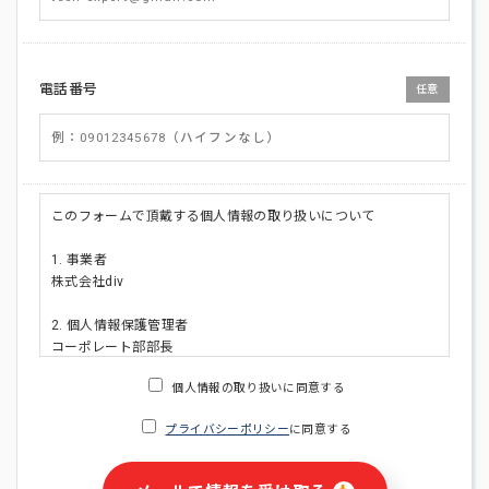
電話番号
任意
このフォームで頂戴する個人情報の取り扱いについて
1. 事業者
株式会社div
2. 個人情報保護管理者
コーポレート部部長
連絡先:メールアドレス:privacy_policy@di-v.co.jp
個人情報の取り扱いに同意する
3. 個人情報の利用目的
プライバシーポリシー
に同意する
・ご請求された資料の送付のため
・本人(法人の場合は担当者)への連絡含むお問い合わせ対応の
ため