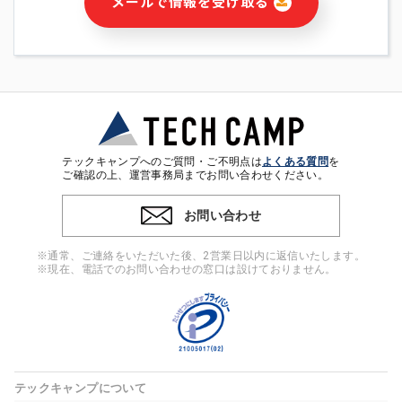
メールで情報を受け取る
・本サービス及び本サービスに関連する情報(当社及び第三者の
サービス又は商品等の広告配信・宣伝を含みますが、それらに
限定されません)の提供又はそれらに関する連絡のため
・メールマガジンその他の情報の送信
・本人(法人の場合は担当者)の行動、性別、当社ウェブサイト
内のアクセス履歴などを用いた広告の配信
・個人(法人の場合は担当者)を識別できない形式に加工した統
計情報の作成および利用
・上記の利用目的に付随する目的
テックキャンプへのご質問・ご不明点は
よくある質問
を
※上記の利用目的に基づいた本人への連絡及び配信について
ご確認の上、運営事務局までお問い合わせください。
は、電子メール等の電子媒体を含みます。
お問い合わせ
4. 個人情報の第三者提供
当社の担当者等及び本サービス利用者同士がコミュニケーショ
※通常、ご連絡をいただいた後、2営業日以内に返信いたします。
ンをとるために、氏名等の一部の情報をサービス内で使用する
※現在、電話でのお問い合わせの窓口は設けておりません。
チャットツールで発信することにより、本サービスの他の利用
者等に提供することがあります。
5. 個人情報取扱いの委託
当社は事業運営上、前項利用目的の範囲に限って個人情報を外
部に委託することがあります。この場合、個人情報保護水準の
高い委託先を選定し、個人情報の適正管理・機密保持について
テックキャンプについて