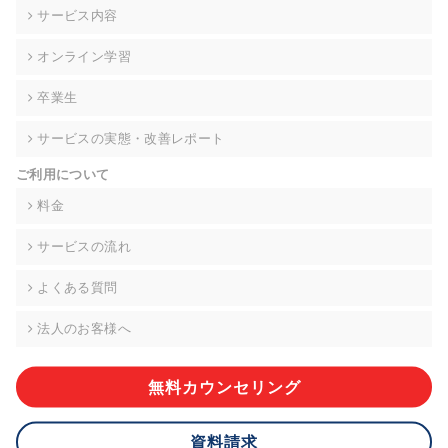
の契約を交わし、適切な管理を実施させます。
サービス内容
6. 個人情報の開示等の請求 ご本人様は、当社に対してご自身の
オンライン学習
個人情報の開示等(利用目的の通知、開示、内容の訂正・追加・
削除、利用の停止または消去、第三者への提供の停止)に関し
卒業生
て、下記の当社問合わせ窓口に申し出ることができます。その
際、当社はお客様ご本人を確認させていただいたうえで、合理
サービスの実態・改善レポート
的な期間内に対応いたします。ただし、申請が本人確認が不可
能な場合や、個人情報保護法の定める要件を満たさない場合等
ご利用について
により、ご希望に添えない場合があります。 なお、アクセスロ
グなどの個人情報以外の情報については、原則として開示等は
料金
いたしません。
サービスの流れ
【お問合せ窓口】
株式会社div 個人情報問合せ窓口
よくある質問
〒107-0052 東京都港区赤坂8-4-14 青山タワープレイス6階
メールアドレス:privacy_policy@di-v.co.jp
法人のお客様へ
7. 個人情報を提供されることの任意性について
ご本人様が当社に個人情報を提供されるかどうかは任意による
無料カウンセリング
ものです。 ただし、必要な項目をいただけない場合、適切な対
応ができない場合があります。
資料請求