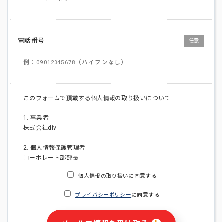
電話番号
任意
このフォームで頂戴する個人情報の取り扱いについて
1. 事業者
株式会社div
2. 個人情報保護管理者
コーポレート部部長
連絡先:メールアドレス:privacy_policy@di-v.co.jp
個人情報の取り扱いに同意する
3. 個人情報の利用目的
プライバシーポリシー
に同意する
・ご請求された資料の送付のため
・本人(法人の場合は担当者)への連絡含むお問い合わせ対応の
ため