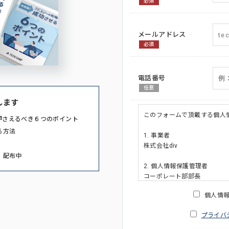
必須
メールアドレス
必須
電話番号
任意
します
このフォームで頂戴する個人
押さえるべき６つのポイント
る方法
1. 事業者
株式会社div
」配布中
2. 個人情報保護管理者
コーポレート部部長
連絡先:メールアドレス:privacy_po
個人情
3. 個人情報の利用目的
プライバ
・ご請求された資料の送付の
・本人(法人の場合は担当者)