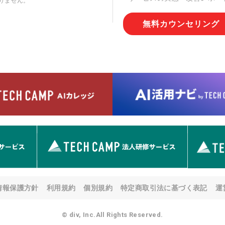
りません。
切な管理を実施させます。
無料カウンセリング
6. 個人情報の開示等の請求
情報の開示等(利用目的の通
用の停止または消去、第三者
問合わせ窓口に申し出ること
人を確認させていただいたう
す。ただし、申請が本人確認
める要件を満たさない場合等
す。 なお、アクセスログな
として開示等はいたしません
【お問合せ窓口】
株式会社div 個人情報問合せ
〒107-0052 東京都港区赤坂
メールアドレス:privacy_policy@
7. 個人情報を提供されるこ
ご本人様が当社に個人情報を
情報保護方針
利用規約
個別規約
特定商取引法に基づく表記
運
す。 ただし、必要な項目を
い場合があります。
© div, Inc.All Rights Reserved.