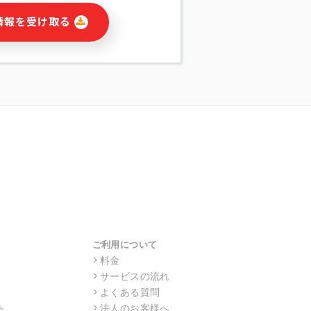
に関連する情報(当社及び第三者のサー
情報を受け取る
宣伝を含みますが、それらに限定されま
する連絡のため
報の送信
の行動、性別、当社ウェブサイト内のア
の配信
を識別できない形式に加工した統計情報
目的
本人への連絡及び配信については、電子
す。
ス利用者同士がコミュニケーションをと
報をサービス内で使用するチャットツー
サービスの他の利用者等に提供すること
ご利用について
料金
サービスの流れ
目的の範囲に限って個人情報を外部に委
場合、個人情報保護水準の高い委託先を
よくある質問
・機密保持についての契約を交わし、適
ト
法人のお客様へ