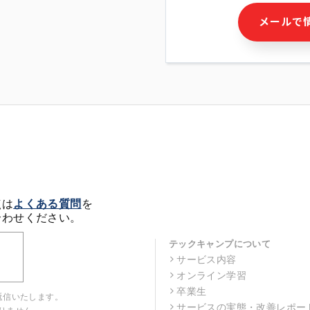
・本サービス及び本サービス
メールで
ビス又は商品等の広告配信・
せん)の提供又はそれらに関
・メールマガジンその他の情
・本人(法人の場合は担当者)
クセス履歴などを用いた広告
・個人(法人の場合は担当者)
の作成および利用
・上記の利用目的に付随する
※上記の利用目的に基づいた
メール等の電子媒体を含みま
4. 個人情報の第三者提供
当社の担当者等及び本サービ
点は
よくある質問
を
るために、氏名等の一部の情
合わせください。
ルで発信することにより、本
があります。
テックキャンプについて
サービス内容
5. 個人情報取扱いの委託
オンライン学習
当社は事業運営上、前項利用
託することがあります。この
卒業生
返信いたします。
選定し、個人情報の適正管理
サービスの実態・改善レポー