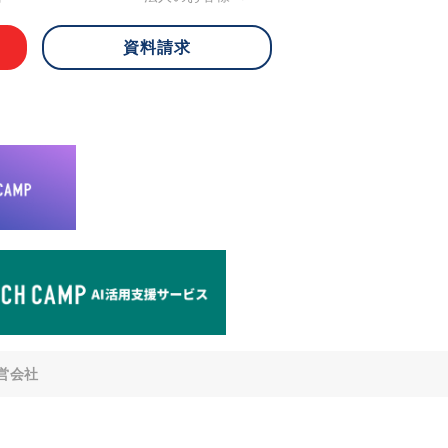
資料請求
 ご本人様は、当社に対してご自身の個人
知、開示、内容の訂正・追加・削除、利
への提供の停止)に関して、下記の当社
ができます。その際、当社はお客様ご本
えで、合理的な期間内に対応いたしま
が不可能な場合や、個人情報保護法の定
により、ご希望に添えない場合がありま
どの個人情報以外の情報については、原則
。
窓口
8-4-14 青山タワープレイス6階
di-v.co.jp
との任意性について
提供されるかどうかは任意によるもので
営会社
いただけない場合、適切な対応ができな