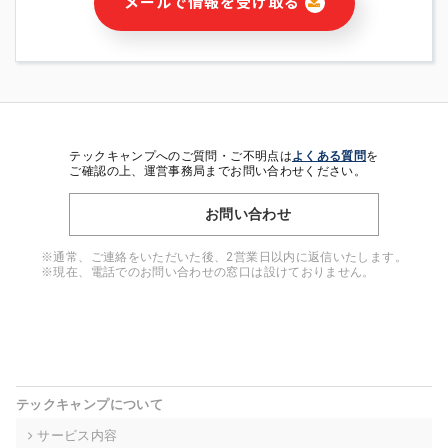
メールで情報を受け取る
・本サービス及び本サービスに関連する情報(当社及び第三者の
サービス又は商品等の広告配信・宣伝を含みますが、それらに
限定されません)の提供又はそれらに関する連絡のため
・メールマガジンその他の情報の送信
・本人(法人の場合は担当者)の行動、性別、当社ウェブサイト
内のアクセス履歴などを用いた広告の配信
・個人(法人の場合は担当者)を識別できない形式に加工した統
計情報の作成および利用
テックキャンプへのご質問・ご不明点は
よくある質問
を
・上記の利用目的に付随する目的
ご確認の上、運営事務局までお問い合わせください。
※上記の利用目的に基づいた本人への連絡及び配信について
は、電子メール等の電子媒体を含みます。
お問い合わせ
4. 個人情報の第三者提供
※通常、ご連絡をいただいた後、2営業日以内に返信いたします。
当社の担当者等及び本サービス利用者同士がコミュニケーショ
※現在、電話でのお問い合わせの窓口は設けておりません。
ンをとるために、氏名等の一部の情報をサービス内で使用する
チャットツールで発信することにより、本サービスの他の利用
者等に提供することがあります。
5. 個人情報取扱いの委託
当社は事業運営上、前項利用目的の範囲に限って個人情報を外
テックキャンプについて
部に委託することがあります。この場合、個人情報保護水準の
高い委託先を選定し、個人情報の適正管理・機密保持について
サービス内容