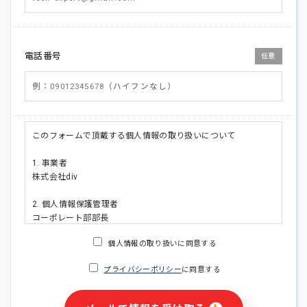
電話番号
任意
このフォームで頂戴する個人情報の取り扱いについて
1. 事業者
株式会社div
2. 個人情報保護管理者
コーポレート部部長
連絡先:メールアドレス:privacy_policy@di-v.co.jp
個人情報の取り扱いに同意する
3. 個人情報の利用目的
プライバシーポリシー
に同意する
・ご請求された資料の送付のため
・本人(法人の場合は担当者)への連絡含むお問い合わせ対応の
ため