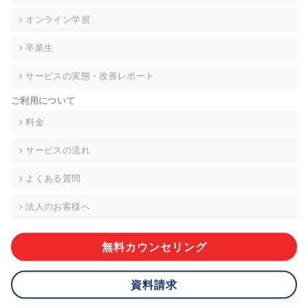
の契約を交わし、適切な管理を実施させます。
オンライン学習
6. 個人情報の開示等の請求 ご本人様は、当社に対してご自身の
個人情報の開示等(利用目的の通知、開示、内容の訂正・追加・
卒業生
削除、利用の停止または消去、第三者への提供の停止)に関し
て、下記の当社問合わせ窓口に申し出ることができます。その
サービスの実態・改善レポート
際、当社はお客様ご本人を確認させていただいたうえで、合理
的な期間内に対応いたします。ただし、申請が本人確認が不可
ご利用について
能な場合や、個人情報保護法の定める要件を満たさない場合等
料金
により、ご希望に添えない場合があります。 なお、アクセスロ
グなどの個人情報以外の情報については、原則として開示等は
いたしません。
サービスの流れ
【お問合せ窓口】
よくある質問
株式会社div 個人情報問合せ窓口
〒107-0052 東京都港区赤坂8-4-14 青山タワープレイス6階
法人のお客様へ
メールアドレス:privacy_policy@di-v.co.jp
無料カウンセリング
7. 個人情報を提供されることの任意性について
ご本人様が当社に個人情報を提供されるかどうかは任意による
ものです。 ただし、必要な項目をいただけない場合、適切な対
資料請求
応ができない場合があります。