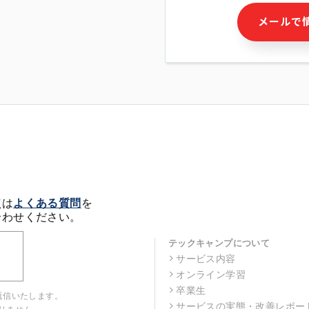
・本サービス及び本サービス
メールで
ビス又は商品等の広告配信・
せん)の提供又はそれらに関
・メールマガジンその他の情
・本人(法人の場合は担当者)
クセス履歴などを用いた広告
・個人(法人の場合は担当者)
の作成および利用
・上記の利用目的に付随する
※上記の利用目的に基づいた
メール等の電子媒体を含みま
4. 個人情報の第三者提供
当社の担当者等及び本サービ
点は
よくある質問
を
るために、氏名等の一部の情
合わせください。
ルで発信することにより、本
があります。
テックキャンプについて
サービス内容
5. 個人情報取扱いの委託
オンライン学習
当社は事業運営上、前項利用
託することがあります。この
卒業生
返信いたします。
選定し、個人情報の適正管理
サービスの実態・改善レポー