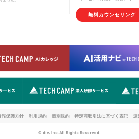
りません。
切な管理を実施させます。
無料カウンセリング
6. 個人情報の開示等の請求
情報の開示等(利用目的の通
用の停止または消去、第三者
問合わせ窓口に申し出ること
人を確認させていただいたう
す。ただし、申請が本人確認
める要件を満たさない場合等
す。 なお、アクセスログな
として開示等はいたしません
【お問合せ窓口】
株式会社div 個人情報問合せ
〒107-0052 東京都港区赤坂
メールアドレス:privacy_policy@
7. 個人情報を提供されるこ
ご本人様が当社に個人情報を
情報保護方針
利用規約
個別規約
特定商取引法に基づく表記
運
す。 ただし、必要な項目を
い場合があります。
© div, Inc.All Rights Reserved.