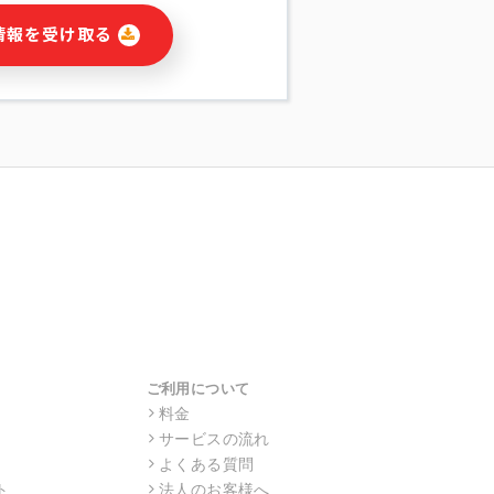
に関連する情報(当社及び第三者のサー
情報を受け取る
宣伝を含みますが、それらに限定されま
する連絡のため
報の送信
の行動、性別、当社ウェブサイト内のア
の配信
を識別できない形式に加工した統計情報
目的
本人への連絡及び配信については、電子
す。
ス利用者同士がコミュニケーションをと
報をサービス内で使用するチャットツー
サービスの他の利用者等に提供すること
ご利用について
料金
サービスの流れ
目的の範囲に限って個人情報を外部に委
場合、個人情報保護水準の高い委託先を
よくある質問
・機密保持についての契約を交わし、適
ト
法人のお客様へ