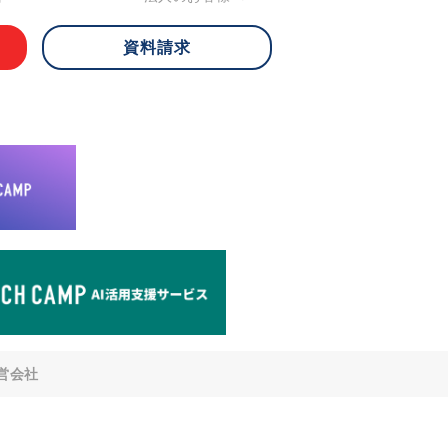
資料請求
 ご本人様は、当社に対してご自身の個人
知、開示、内容の訂正・追加・削除、利
への提供の停止)に関して、下記の当社
ができます。その際、当社はお客様ご本
えで、合理的な期間内に対応いたしま
が不可能な場合や、個人情報保護法の定
により、ご希望に添えない場合がありま
どの個人情報以外の情報については、原則
。
窓口
8-4-14 青山タワープレイス6階
di-v.co.jp
との任意性について
提供されるかどうかは任意によるもので
営会社
いただけない場合、適切な対応ができな