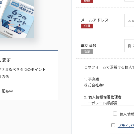
必須
メールアドレス
必須
電話番号
任意
します
このフォームで頂戴する個人
押さえるべき６つのポイント
る方法
1. 事業者
株式会社div
」配布中
2. 個人情報保護管理者
コーポレート部部長
連絡先:メールアドレス:privacy_po
個人情
3. 個人情報の利用目的
プライバ
・ご請求された資料の送付の
・本人(法人の場合は担当者)