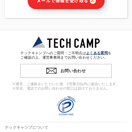
メールで情報を受け取る
・本サービス及び本サービスに関連する情報(当社及び第三者の
サービス又は商品等の広告配信・宣伝を含みますが、それらに
限定されません)の提供又はそれらに関する連絡のため
・メールマガジンその他の情報の送信
・本人(法人の場合は担当者)の行動、性別、当社ウェブサイト
内のアクセス履歴などを用いた広告の配信
・個人(法人の場合は担当者)を識別できない形式に加工した統
計情報の作成および利用
・上記の利用目的に付随する目的
テックキャンプへのご質問・ご不明点は
よくある質問
を
※上記の利用目的に基づいた本人への連絡及び配信について
ご確認の上、運営事務局までお問い合わせください。
は、電子メール等の電子媒体を含みます。
お問い合わせ
4. 個人情報の第三者提供
当社の担当者等及び本サービス利用者同士がコミュニケーショ
※通常、ご連絡をいただいた後、2営業日以内に返信いたします。
ンをとるために、氏名等の一部の情報をサービス内で使用する
※現在、電話でのお問い合わせの窓口は設けておりません。
チャットツールで発信することにより、本サービスの他の利用
者等に提供することがあります。
5. 個人情報取扱いの委託
当社は事業運営上、前項利用目的の範囲に限って個人情報を外
部に委託することがあります。この場合、個人情報保護水準の
高い委託先を選定し、個人情報の適正管理・機密保持について
テックキャンプについて