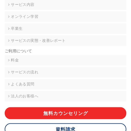
の契約を交わし、適切な管理を実施させます。
サービス内容
6. 個人情報の開示等の請求 ご本人様は、当社に対してご自身の
オンライン学習
個人情報の開示等(利用目的の通知、開示、内容の訂正・追加・
削除、利用の停止または消去、第三者への提供の停止)に関し
卒業生
て、下記の当社問合わせ窓口に申し出ることができます。その
際、当社はお客様ご本人を確認させていただいたうえで、合理
サービスの実態・改善レポート
的な期間内に対応いたします。ただし、申請が本人確認が不可
能な場合や、個人情報保護法の定める要件を満たさない場合等
ご利用について
により、ご希望に添えない場合があります。 なお、アクセスロ
グなどの個人情報以外の情報については、原則として開示等は
料金
いたしません。
サービスの流れ
【お問合せ窓口】
株式会社div 個人情報問合せ窓口
よくある質問
〒107-0052 東京都港区赤坂8-4-14 青山タワープレイス6階
メールアドレス:privacy_policy@di-v.co.jp
法人のお客様へ
7. 個人情報を提供されることの任意性について
ご本人様が当社に個人情報を提供されるかどうかは任意による
無料カウンセリング
ものです。 ただし、必要な項目をいただけない場合、適切な対
応ができない場合があります。
資料請求