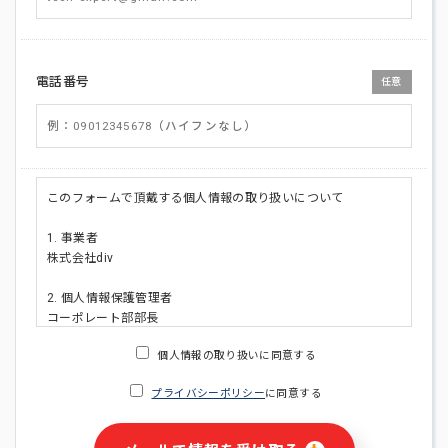
電話番号
任意
このフォームで頂戴する個人情報の取り扱いについて
1. 事業者
株式会社div
2. 個人情報保護管理者
コーポレート部部長
連絡先:メールアドレス:privacy_policy@di-v.co.jp
個人情報の取り扱いに同意する
3. 個人情報の利用目的
プライバシーポリシー
に同意する
・ご請求された資料の送付のため
・本人(法人の場合は担当者)への連絡含むお問い合わせ対応の
ため