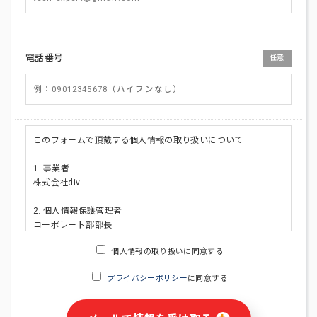
電話番号
任意
このフォームで頂戴する個人情報の取り扱いについて
1. 事業者
株式会社div
2. 個人情報保護管理者
コーポレート部部長
連絡先:メールアドレス:privacy_policy@di-v.co.jp
個人情報の取り扱いに同意する
3. 個人情報の利用目的
プライバシーポリシー
に同意する
・ご請求された資料の送付のため
・本人(法人の場合は担当者)への連絡含むお問い合わせ対応の
ため