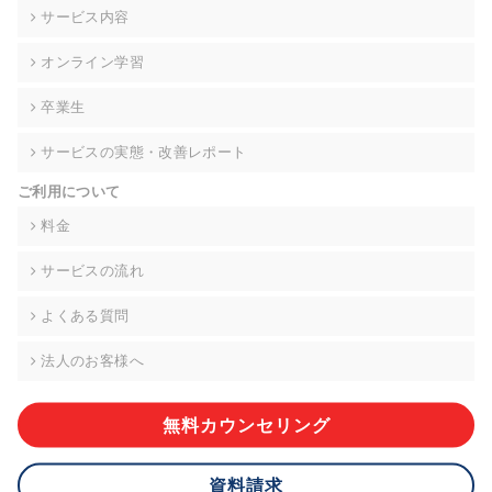
の契約を交わし、適切な管理を実施させます。
サービス内容
6. 個人情報の開示等の請求 ご本人様は、当社に対してご自身の
オンライン学習
個人情報の開示等(利用目的の通知、開示、内容の訂正・追加・
削除、利用の停止または消去、第三者への提供の停止)に関し
卒業生
て、下記の当社問合わせ窓口に申し出ることができます。その
際、当社はお客様ご本人を確認させていただいたうえで、合理
サービスの実態・改善レポート
的な期間内に対応いたします。ただし、申請が本人確認が不可
能な場合や、個人情報保護法の定める要件を満たさない場合等
ご利用について
により、ご希望に添えない場合があります。 なお、アクセスロ
グなどの個人情報以外の情報については、原則として開示等は
料金
いたしません。
サービスの流れ
【お問合せ窓口】
株式会社div 個人情報問合せ窓口
よくある質問
〒107-0052 東京都港区赤坂8-4-14 青山タワープレイス6階
メールアドレス:privacy_policy@di-v.co.jp
法人のお客様へ
7. 個人情報を提供されることの任意性について
ご本人様が当社に個人情報を提供されるかどうかは任意による
無料カウンセリング
ものです。 ただし、必要な項目をいただけない場合、適切な対
応ができない場合があります。
資料請求