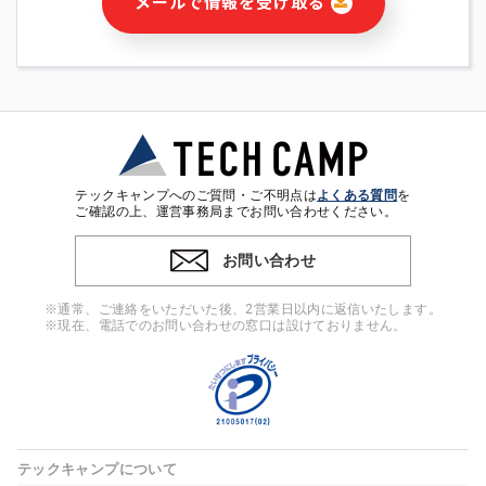
メールで情報を受け取る
・本サービス及び本サービスに関連する情報(当社及び第三者の
サービス又は商品等の広告配信・宣伝を含みますが、それらに
限定されません)の提供又はそれらに関する連絡のため
・メールマガジンその他の情報の送信
・本人(法人の場合は担当者)の行動、性別、当社ウェブサイト
内のアクセス履歴などを用いた広告の配信
・個人(法人の場合は担当者)を識別できない形式に加工した統
計情報の作成および利用
・上記の利用目的に付随する目的
テックキャンプへのご質問・ご不明点は
よくある質問
を
※上記の利用目的に基づいた本人への連絡及び配信について
ご確認の上、運営事務局までお問い合わせください。
は、電子メール等の電子媒体を含みます。
お問い合わせ
4. 個人情報の第三者提供
当社の担当者等及び本サービス利用者同士がコミュニケーショ
※通常、ご連絡をいただいた後、2営業日以内に返信いたします。
ンをとるために、氏名等の一部の情報をサービス内で使用する
※現在、電話でのお問い合わせの窓口は設けておりません。
チャットツールで発信することにより、本サービスの他の利用
者等に提供することがあります。
5. 個人情報取扱いの委託
当社は事業運営上、前項利用目的の範囲に限って個人情報を外
部に委託することがあります。この場合、個人情報保護水準の
高い委託先を選定し、個人情報の適正管理・機密保持について
テックキャンプについて