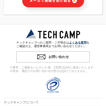
メールで情報を受け取る
・本サービス及び本サービスに関連する情報(当社及び第三者の
サービス又は商品等の広告配信・宣伝を含みますが、それらに
限定されません)の提供又はそれらに関する連絡のため
・メールマガジンその他の情報の送信
・本人(法人の場合は担当者)の行動、性別、当社ウェブサイト
内のアクセス履歴などを用いた広告の配信
・個人(法人の場合は担当者)を識別できない形式に加工した統
計情報の作成および利用
・上記の利用目的に付随する目的
テックキャンプへのご質問・ご不明点は
よくある質問
を
※上記の利用目的に基づいた本人への連絡及び配信について
ご確認の上、運営事務局までお問い合わせください。
は、電子メール等の電子媒体を含みます。
お問い合わせ
4. 個人情報の第三者提供
当社の担当者等及び本サービス利用者同士がコミュニケーショ
※通常、ご連絡をいただいた後、2営業日以内に返信いたします。
ンをとるために、氏名等の一部の情報をサービス内で使用する
※現在、電話でのお問い合わせの窓口は設けておりません。
チャットツールで発信することにより、本サービスの他の利用
者等に提供することがあります。
5. 個人情報取扱いの委託
当社は事業運営上、前項利用目的の範囲に限って個人情報を外
部に委託することがあります。この場合、個人情報保護水準の
高い委託先を選定し、個人情報の適正管理・機密保持について
テックキャンプについて