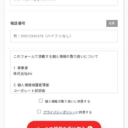
電話番号
任意
このフォームで頂戴する個人情報の取り扱いについて
1. 事業者
株式会社div
2. 個人情報保護管理者
コーポレート部部長
連絡先:メールアドレス:privacy_policy@di-v.co.jp
個人情報の取り扱いに同意する
3. 個人情報の利用目的
プライバシーポリシー
に同意する
・ご請求された資料の送付のため
・本人(法人の場合は担当者)への連絡含むお問い合わせ対応の
ため