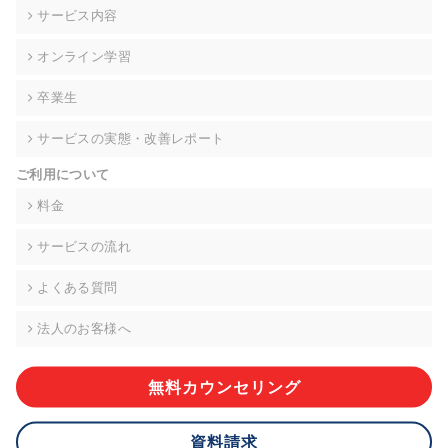
の契約を交わし、適切な管理を実施させます。
サービス内容
6. 個人情報の開示等の請求 ご本人様は、当社に対してご自身の
オンライン学習
個人情報の開示等(利用目的の通知、開示、内容の訂正・追加・
削除、利用の停止または消去、第三者への提供の停止)に関し
卒業生
て、下記の当社問合わせ窓口に申し出ることができます。その
際、当社はお客様ご本人を確認させていただいたうえで、合理
サービスの実態・改善レポート
的な期間内に対応いたします。ただし、申請が本人確認が不可
能な場合や、個人情報保護法の定める要件を満たさない場合等
ご利用について
により、ご希望に添えない場合があります。 なお、アクセスロ
グなどの個人情報以外の情報については、原則として開示等は
料金
いたしません。
サービスの流れ
【お問合せ窓口】
株式会社div 個人情報問合せ窓口
よくある質問
〒107-0052 東京都港区赤坂8-4-14 青山タワープレイス6階
メールアドレス:privacy_policy@di-v.co.jp
法人のお客様へ
7. 個人情報を提供されることの任意性について
ご本人様が当社に個人情報を提供されるかどうかは任意による
無料カウンセリング
ものです。 ただし、必要な項目をいただけない場合、適切な対
応ができない場合があります。
資料請求