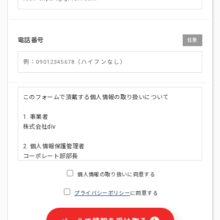
電話番号
任意
このフォームで頂戴する個人情報の取り扱いについて
1. 事業者
株式会社div
2. 個人情報保護管理者
コーポレート部部長
連絡先:メールアドレス:privacy_policy@di-v.co.jp
個人情報の取り扱いに同意する
3. 個人情報の利用目的
プライバシーポリシー
に同意する
・ご請求された資料の送付のため
・本人(法人の場合は担当者)への連絡含むお問い合わせ対応の
ため