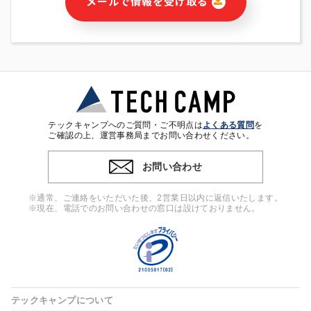
メールで情報を受け取る
・本サービス及び本サービスに関連する情報(当社及び第三者の
サービス又は商品等の広告配信・宣伝を含みますが、それらに
限定されません)の提供又はそれらに関する連絡のため
・メールマガジンその他の情報の送信
・本人(法人の場合は担当者)の行動、性別、当社ウェブサイト
内のアクセス履歴などを用いた広告の配信
・個人(法人の場合は担当者)を識別できない形式に加工した統
計情報の作成および利用
・上記の利用目的に付随する目的
テックキャンプへのご質問・ご不明点は
よくある質問
を
※上記の利用目的に基づいた本人への連絡及び配信について
ご確認の上、運営事務局までお問い合わせください。
は、電子メール等の電子媒体を含みます。
お問い合わせ
4. 個人情報の第三者提供
当社の担当者等及び本サービス利用者同士がコミュニケーショ
※通常、ご連絡をいただいた後、2営業日以内に返信いたします。
ンをとるために、氏名等の一部の情報をサービス内で使用する
※現在、電話でのお問い合わせの窓口は設けておりません。
チャットツールで発信することにより、本サービスの他の利用
者等に提供することがあります。
5. 個人情報取扱いの委託
当社は事業運営上、前項利用目的の範囲に限って個人情報を外
部に委託することがあります。この場合、個人情報保護水準の
高い委託先を選定し、個人情報の適正管理・機密保持について
テックキャンプについて