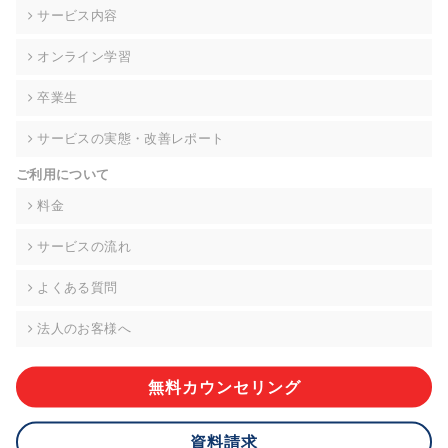
の契約を交わし、適切な管理を実施させます。
サービス内容
6. 個人情報の開示等の請求 ご本人様は、当社に対してご自身の
オンライン学習
個人情報の開示等(利用目的の通知、開示、内容の訂正・追加・
削除、利用の停止または消去、第三者への提供の停止)に関し
卒業生
て、下記の当社問合わせ窓口に申し出ることができます。その
際、当社はお客様ご本人を確認させていただいたうえで、合理
サービスの実態・改善レポート
的な期間内に対応いたします。ただし、申請が本人確認が不可
能な場合や、個人情報保護法の定める要件を満たさない場合等
ご利用について
により、ご希望に添えない場合があります。 なお、アクセスロ
グなどの個人情報以外の情報については、原則として開示等は
料金
いたしません。
サービスの流れ
【お問合せ窓口】
株式会社div 個人情報問合せ窓口
よくある質問
〒107-0052 東京都港区赤坂8-4-14 青山タワープレイス6階
メールアドレス:privacy_policy@di-v.co.jp
法人のお客様へ
7. 個人情報を提供されることの任意性について
ご本人様が当社に個人情報を提供されるかどうかは任意による
無料カウンセリング
ものです。 ただし、必要な項目をいただけない場合、適切な対
応ができない場合があります。
資料請求