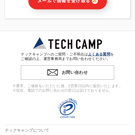
メールで情報を受け取る
・本サービス及び本サービスに関連する情報(当社及び第三者の
サービス又は商品等の広告配信・宣伝を含みますが、それらに
限定されません)の提供又はそれらに関する連絡のため
・メールマガジンその他の情報の送信
・本人(法人の場合は担当者)の行動、性別、当社ウェブサイト
内のアクセス履歴などを用いた広告の配信
・個人(法人の場合は担当者)を識別できない形式に加工した統
計情報の作成および利用
・上記の利用目的に付随する目的
テックキャンプへのご質問・ご不明点は
よくある質問
を
※上記の利用目的に基づいた本人への連絡及び配信について
ご確認の上、運営事務局までお問い合わせください。
は、電子メール等の電子媒体を含みます。
お問い合わせ
4. 個人情報の第三者提供
当社の担当者等及び本サービス利用者同士がコミュニケーショ
※通常、ご連絡をいただいた後、2営業日以内に返信いたします。
ンをとるために、氏名等の一部の情報をサービス内で使用する
※現在、電話でのお問い合わせの窓口は設けておりません。
チャットツールで発信することにより、本サービスの他の利用
者等に提供することがあります。
5. 個人情報取扱いの委託
当社は事業運営上、前項利用目的の範囲に限って個人情報を外
部に委託することがあります。この場合、個人情報保護水準の
高い委託先を選定し、個人情報の適正管理・機密保持について
テックキャンプについて