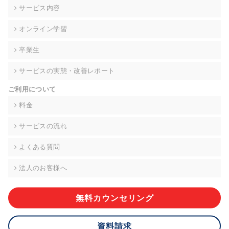
の契約を交わし、適切な管理を実施させます。
サービス内容
6. 個人情報の開示等の請求 ご本人様は、当社に対してご自身の
オンライン学習
個人情報の開示等(利用目的の通知、開示、内容の訂正・追加・
削除、利用の停止または消去、第三者への提供の停止)に関し
卒業生
て、下記の当社問合わせ窓口に申し出ることができます。その
際、当社はお客様ご本人を確認させていただいたうえで、合理
サービスの実態・改善レポート
的な期間内に対応いたします。ただし、申請が本人確認が不可
能な場合や、個人情報保護法の定める要件を満たさない場合等
ご利用について
により、ご希望に添えない場合があります。 なお、アクセスロ
グなどの個人情報以外の情報については、原則として開示等は
料金
いたしません。
サービスの流れ
【お問合せ窓口】
株式会社div 個人情報問合せ窓口
よくある質問
〒107-0052 東京都港区赤坂8-4-14 青山タワープレイス6階
メールアドレス:privacy_policy@di-v.co.jp
法人のお客様へ
7. 個人情報を提供されることの任意性について
ご本人様が当社に個人情報を提供されるかどうかは任意による
無料カウンセリング
ものです。 ただし、必要な項目をいただけない場合、適切な対
応ができない場合があります。
資料請求