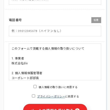
電話番号
任意
このフォームで頂戴する個人情報の取り扱いについて
1. 事業者
株式会社div
2. 個人情報保護管理者
コーポレート部部長
連絡先:メールアドレス:privacy_policy@di-v.co.jp
個人情報の取り扱いに同意する
3. 個人情報の利用目的
プライバシーポリシー
に同意する
・ご請求された資料の送付のため
・本人(法人の場合は担当者)への連絡含むお問い合わせ対応の
ため