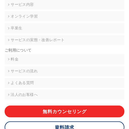
の契約を交わし、適切な管理を実施させます。
サービス内容
6. 個人情報の開示等の請求 ご本人様は、当社に対してご自身の
オンライン学習
個人情報の開示等(利用目的の通知、開示、内容の訂正・追加・
削除、利用の停止または消去、第三者への提供の停止)に関し
卒業生
て、下記の当社問合わせ窓口に申し出ることができます。その
際、当社はお客様ご本人を確認させていただいたうえで、合理
サービスの実態・改善レポート
的な期間内に対応いたします。ただし、申請が本人確認が不可
能な場合や、個人情報保護法の定める要件を満たさない場合等
ご利用について
により、ご希望に添えない場合があります。 なお、アクセスロ
グなどの個人情報以外の情報については、原則として開示等は
料金
いたしません。
サービスの流れ
【お問合せ窓口】
株式会社div 個人情報問合せ窓口
よくある質問
〒107-0052 東京都港区赤坂8-4-14 青山タワープレイス6階
メールアドレス:privacy_policy@di-v.co.jp
法人のお客様へ
7. 個人情報を提供されることの任意性について
ご本人様が当社に個人情報を提供されるかどうかは任意による
無料カウンセリング
ものです。 ただし、必要な項目をいただけない場合、適切な対
応ができない場合があります。
資料請求