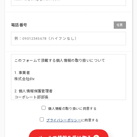
電話番号
任意
このフォームで頂戴する個人情報の取り扱いについて
1. 事業者
株式会社div
2. 個人情報保護管理者
コーポレート部部長
連絡先:メールアドレス:privacy_policy@di-v.co.jp
個人情報の取り扱いに同意する
3. 個人情報の利用目的
プライバシーポリシー
に同意する
・ご請求された資料の送付のため
・本人(法人の場合は担当者)への連絡含むお問い合わせ対応の
ため