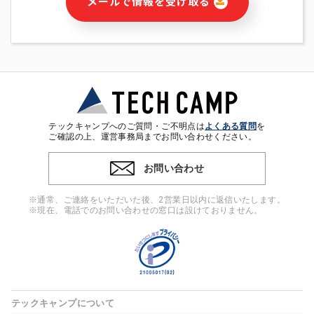
メールで情報を受け取る
・本サービス及び本サービスに関連する情報(当社及び第三者の
サービス又は商品等の広告配信・宣伝を含みますが、それらに
限定されません)の提供又はそれらに関する連絡のため
・メールマガジンその他の情報の送信
・本人(法人の場合は担当者)の行動、性別、当社ウェブサイト
内のアクセス履歴などを用いた広告の配信
・個人(法人の場合は担当者)を識別できない形式に加工した統
計情報の作成および利用
・上記の利用目的に付随する目的
テックキャンプへのご質問・ご不明点は
よくある質問
を
※上記の利用目的に基づいた本人への連絡及び配信について
ご確認の上、運営事務局までお問い合わせください。
は、電子メール等の電子媒体を含みます。
お問い合わせ
4. 個人情報の第三者提供
当社の担当者等及び本サービス利用者同士がコミュニケーショ
※通常、ご連絡をいただいた後、2営業日以内に返信いたします。
ンをとるために、氏名等の一部の情報をサービス内で使用する
※現在、電話でのお問い合わせの窓口は設けておりません。
チャットツールで発信することにより、本サービスの他の利用
者等に提供することがあります。
5. 個人情報取扱いの委託
当社は事業運営上、前項利用目的の範囲に限って個人情報を外
部に委託することがあります。この場合、個人情報保護水準の
高い委託先を選定し、個人情報の適正管理・機密保持について
テックキャンプについて