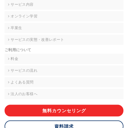
の契約を交わし、適切な管理を実施させます。
サービス内容
6. 個人情報の開示等の請求 ご本人様は、当社に対してご自身の
オンライン学習
個人情報の開示等(利用目的の通知、開示、内容の訂正・追加・
削除、利用の停止または消去、第三者への提供の停止)に関し
卒業生
て、下記の当社問合わせ窓口に申し出ることができます。その
際、当社はお客様ご本人を確認させていただいたうえで、合理
サービスの実態・改善レポート
的な期間内に対応いたします。ただし、申請が本人確認が不可
能な場合や、個人情報保護法の定める要件を満たさない場合等
ご利用について
により、ご希望に添えない場合があります。 なお、アクセスロ
グなどの個人情報以外の情報については、原則として開示等は
料金
いたしません。
サービスの流れ
【お問合せ窓口】
株式会社div 個人情報問合せ窓口
よくある質問
〒107-0052 東京都港区赤坂8-4-14 青山タワープレイス6階
メールアドレス:privacy_policy@di-v.co.jp
法人のお客様へ
7. 個人情報を提供されることの任意性について
ご本人様が当社に個人情報を提供されるかどうかは任意による
無料カウンセリング
ものです。 ただし、必要な項目をいただけない場合、適切な対
応ができない場合があります。
資料請求