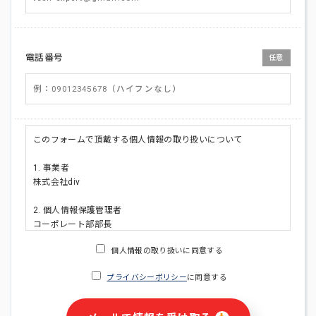
電話番号
任意
このフォームで頂戴する個人情報の取り扱いについて
1. 事業者
株式会社div
2. 個人情報保護管理者
コーポレート部部長
連絡先:メールアドレス:privacy_policy@di-v.co.jp
個人情報の取り扱いに同意する
3. 個人情報の利用目的
プライバシーポリシー
に同意する
・ご請求された資料の送付のため
・本人(法人の場合は担当者)への連絡含むお問い合わせ対応の
ため