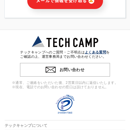
メールで情報を受け取る
・本サービス及び本サービスに関連する情報(当社及び第三者の
サービス又は商品等の広告配信・宣伝を含みますが、それらに
限定されません)の提供又はそれらに関する連絡のため
・メールマガジンその他の情報の送信
・本人(法人の場合は担当者)の行動、性別、当社ウェブサイト
内のアクセス履歴などを用いた広告の配信
・個人(法人の場合は担当者)を識別できない形式に加工した統
計情報の作成および利用
・上記の利用目的に付随する目的
テックキャンプへのご質問・ご不明点は
よくある質問
を
※上記の利用目的に基づいた本人への連絡及び配信について
ご確認の上、運営事務局までお問い合わせください。
は、電子メール等の電子媒体を含みます。
お問い合わせ
4. 個人情報の第三者提供
当社の担当者等及び本サービス利用者同士がコミュニケーショ
※通常、ご連絡をいただいた後、2営業日以内に返信いたします。
ンをとるために、氏名等の一部の情報をサービス内で使用する
※現在、電話でのお問い合わせの窓口は設けておりません。
チャットツールで発信することにより、本サービスの他の利用
者等に提供することがあります。
5. 個人情報取扱いの委託
当社は事業運営上、前項利用目的の範囲に限って個人情報を外
部に委託することがあります。この場合、個人情報保護水準の
高い委託先を選定し、個人情報の適正管理・機密保持について
テックキャンプについて