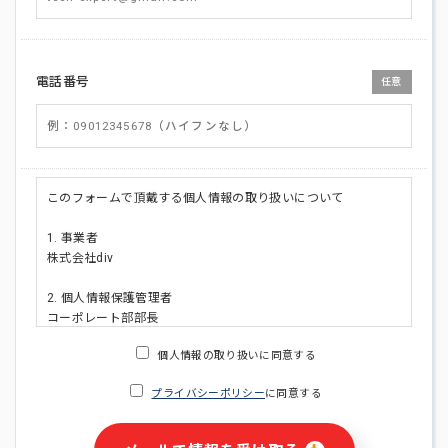
電話番号
任意
このフォームで頂戴する個人情報の取り扱いについて
1. 事業者
株式会社div
2. 個人情報保護管理者
コーポレート部部長
連絡先:メールアドレス:privacy_policy@di-v.co.jp
個人情報の取り扱いに同意する
3. 個人情報の利用目的
プライバシーポリシー
に同意する
・ご請求された資料の送付のため
・本人(法人の場合は担当者)への連絡含むお問い合わせ対応の
ため