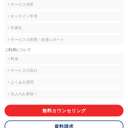
の契約を交わし、適切な管理を実施させます。
サービス内容
6. 個人情報の開示等の請求 ご本人様は、当社に対してご自身の
オンライン学習
個人情報の開示等(利用目的の通知、開示、内容の訂正・追加・
削除、利用の停止または消去、第三者への提供の停止)に関し
卒業生
て、下記の当社問合わせ窓口に申し出ることができます。その
際、当社はお客様ご本人を確認させていただいたうえで、合理
サービスの実態・改善レポート
的な期間内に対応いたします。ただし、申請が本人確認が不可
能な場合や、個人情報保護法の定める要件を満たさない場合等
ご利用について
により、ご希望に添えない場合があります。 なお、アクセスロ
グなどの個人情報以外の情報については、原則として開示等は
料金
いたしません。
サービスの流れ
【お問合せ窓口】
株式会社div 個人情報問合せ窓口
よくある質問
〒107-0052 東京都港区赤坂8-4-14 青山タワープレイス6階
メールアドレス:privacy_policy@di-v.co.jp
法人のお客様へ
7. 個人情報を提供されることの任意性について
ご本人様が当社に個人情報を提供されるかどうかは任意による
無料カウンセリング
ものです。 ただし、必要な項目をいただけない場合、適切な対
応ができない場合があります。
資料請求