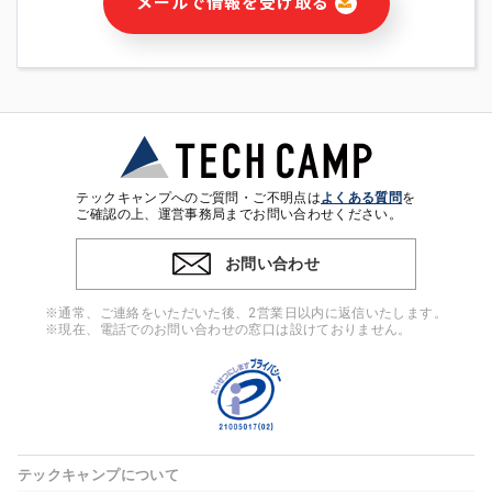
メールで情報を受け取る
・本サービス及び本サービスに関連する情報(当社及び第三者の
サービス又は商品等の広告配信・宣伝を含みますが、それらに
限定されません)の提供又はそれらに関する連絡のため
・メールマガジンその他の情報の送信
・本人(法人の場合は担当者)の行動、性別、当社ウェブサイト
内のアクセス履歴などを用いた広告の配信
・個人(法人の場合は担当者)を識別できない形式に加工した統
計情報の作成および利用
・上記の利用目的に付随する目的
テックキャンプへのご質問・ご不明点は
よくある質問
を
※上記の利用目的に基づいた本人への連絡及び配信について
ご確認の上、運営事務局までお問い合わせください。
は、電子メール等の電子媒体を含みます。
お問い合わせ
4. 個人情報の第三者提供
当社の担当者等及び本サービス利用者同士がコミュニケーショ
※通常、ご連絡をいただいた後、2営業日以内に返信いたします。
ンをとるために、氏名等の一部の情報をサービス内で使用する
※現在、電話でのお問い合わせの窓口は設けておりません。
チャットツールで発信することにより、本サービスの他の利用
者等に提供することがあります。
5. 個人情報取扱いの委託
当社は事業運営上、前項利用目的の範囲に限って個人情報を外
部に委託することがあります。この場合、個人情報保護水準の
高い委託先を選定し、個人情報の適正管理・機密保持について
テックキャンプについて