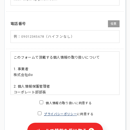
電話番号
任意
このフォームで頂戴する個人情報の取り扱いについて
1. 事業者
株式会社div
2. 個人情報保護管理者
コーポレート部部長
連絡先:メールアドレス:privacy_policy@di-v.co.jp
個人情報の取り扱いに同意する
3. 個人情報の利用目的
プライバシーポリシー
に同意する
・ご請求された資料の送付のため
・本人(法人の場合は担当者)への連絡含むお問い合わせ対応の
ため