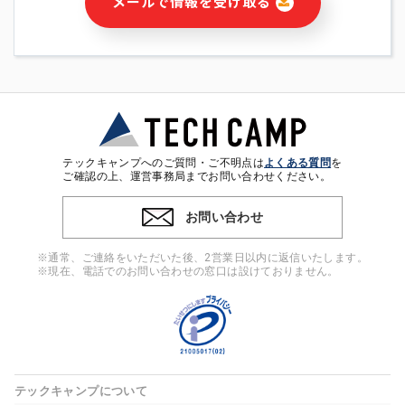
メールで情報を受け取る
・本サービス及び本サービスに関連する情報(当社及び第三者の
サービス又は商品等の広告配信・宣伝を含みますが、それらに
限定されません)の提供又はそれらに関する連絡のため
・メールマガジンその他の情報の送信
・本人(法人の場合は担当者)の行動、性別、当社ウェブサイト
内のアクセス履歴などを用いた広告の配信
・個人(法人の場合は担当者)を識別できない形式に加工した統
計情報の作成および利用
・上記の利用目的に付随する目的
テックキャンプへのご質問・ご不明点は
よくある質問
を
※上記の利用目的に基づいた本人への連絡及び配信について
ご確認の上、運営事務局までお問い合わせください。
は、電子メール等の電子媒体を含みます。
お問い合わせ
4. 個人情報の第三者提供
当社の担当者等及び本サービス利用者同士がコミュニケーショ
※通常、ご連絡をいただいた後、2営業日以内に返信いたします。
ンをとるために、氏名等の一部の情報をサービス内で使用する
※現在、電話でのお問い合わせの窓口は設けておりません。
チャットツールで発信することにより、本サービスの他の利用
者等に提供することがあります。
5. 個人情報取扱いの委託
当社は事業運営上、前項利用目的の範囲に限って個人情報を外
部に委託することがあります。この場合、個人情報保護水準の
高い委託先を選定し、個人情報の適正管理・機密保持について
テックキャンプについて