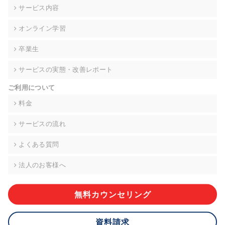
の契約を交わし、適切な管理を実施させます。
サービス内容
6. 個人情報の開示等の請求 ご本人様は、当社に対してご自身の
オンライン学習
個人情報の開示等(利用目的の通知、開示、内容の訂正・追加・
削除、利用の停止または消去、第三者への提供の停止)に関し
卒業生
て、下記の当社問合わせ窓口に申し出ることができます。その
際、当社はお客様ご本人を確認させていただいたうえで、合理
サービスの実態・改善レポート
的な期間内に対応いたします。ただし、申請が本人確認が不可
能な場合や、個人情報保護法の定める要件を満たさない場合等
ご利用について
により、ご希望に添えない場合があります。 なお、アクセスロ
グなどの個人情報以外の情報については、原則として開示等は
料金
いたしません。
サービスの流れ
【お問合せ窓口】
株式会社div 個人情報問合せ窓口
よくある質問
〒107-0052 東京都港区赤坂8-4-14 青山タワープレイス6階
メールアドレス:privacy_policy@di-v.co.jp
法人のお客様へ
7. 個人情報を提供されることの任意性について
ご本人様が当社に個人情報を提供されるかどうかは任意による
無料カウンセリング
ものです。 ただし、必要な項目をいただけない場合、適切な対
応ができない場合があります。
資料請求