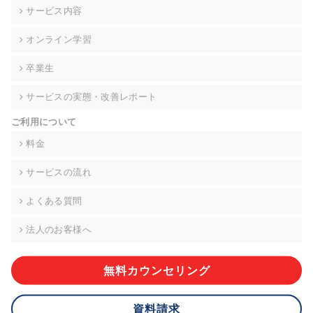
の契約を交わし、適切な管理を実施させます。
サービス内容
6. 個人情報の開示等の請求 ご本人様は、当社に対してご自身の
オンライン学習
個人情報の開示等(利用目的の通知、開示、内容の訂正・追加・
削除、利用の停止または消去、第三者への提供の停止)に関し
卒業生
て、下記の当社問合わせ窓口に申し出ることができます。その
際、当社はお客様ご本人を確認させていただいたうえで、合理
サービスの実態・改善レポート
的な期間内に対応いたします。ただし、申請が本人確認が不可
能な場合や、個人情報保護法の定める要件を満たさない場合等
ご利用について
により、ご希望に添えない場合があります。 なお、アクセスロ
グなどの個人情報以外の情報については、原則として開示等は
料金
いたしません。
サービスの流れ
【お問合せ窓口】
株式会社div 個人情報問合せ窓口
よくある質問
〒107-0052 東京都港区赤坂8-4-14 青山タワープレイス6階
メールアドレス:privacy_policy@di-v.co.jp
法人のお客様へ
7. 個人情報を提供されることの任意性について
ご本人様が当社に個人情報を提供されるかどうかは任意による
無料カウンセリング
ものです。 ただし、必要な項目をいただけない場合、適切な対
応ができない場合があります。
資料請求