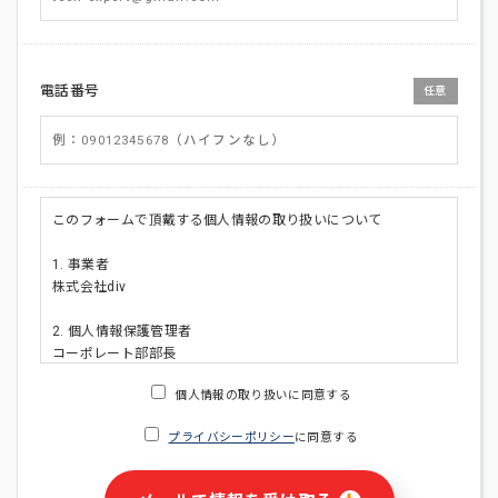
電話番号
任意
このフォームで頂戴する個人情報の取り扱いについて
1. 事業者
株式会社div
2. 個人情報保護管理者
コーポレート部部長
連絡先:メールアドレス:privacy_policy@di-v.co.jp
個人情報の取り扱いに同意する
3. 個人情報の利用目的
プライバシーポリシー
に同意する
・ご請求された資料の送付のため
・本人(法人の場合は担当者)への連絡含むお問い合わせ対応の
ため