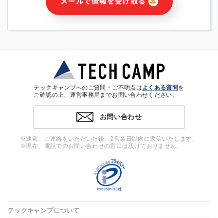
メールで情報を受け取る
・本サービス及び本サービスに関連する情報(当社及び第三者の
サービス又は商品等の広告配信・宣伝を含みますが、それらに
限定されません)の提供又はそれらに関する連絡のため
・メールマガジンその他の情報の送信
・本人(法人の場合は担当者)の行動、性別、当社ウェブサイト
内のアクセス履歴などを用いた広告の配信
・個人(法人の場合は担当者)を識別できない形式に加工した統
計情報の作成および利用
・上記の利用目的に付随する目的
テックキャンプへのご質問・ご不明点は
よくある質問
を
※上記の利用目的に基づいた本人への連絡及び配信について
ご確認の上、運営事務局までお問い合わせください。
は、電子メール等の電子媒体を含みます。
お問い合わせ
4. 個人情報の第三者提供
当社の担当者等及び本サービス利用者同士がコミュニケーショ
※通常、ご連絡をいただいた後、2営業日以内に返信いたします。
ンをとるために、氏名等の一部の情報をサービス内で使用する
※現在、電話でのお問い合わせの窓口は設けておりません。
チャットツールで発信することにより、本サービスの他の利用
者等に提供することがあります。
5. 個人情報取扱いの委託
当社は事業運営上、前項利用目的の範囲に限って個人情報を外
部に委託することがあります。この場合、個人情報保護水準の
高い委託先を選定し、個人情報の適正管理・機密保持について
テックキャンプについて