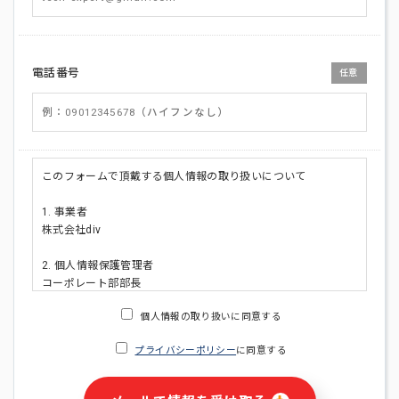
電話番号
任意
このフォームで頂戴する個人情報の取り扱いについて
1. 事業者
株式会社div
2. 個人情報保護管理者
コーポレート部部長
連絡先:メールアドレス:privacy_policy@di-v.co.jp
個人情報の取り扱いに同意する
3. 個人情報の利用目的
プライバシーポリシー
に同意する
・ご請求された資料の送付のため
・本人(法人の場合は担当者)への連絡含むお問い合わせ対応の
ため