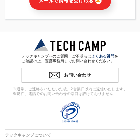
メールで情報を受け取る
・本サービス及び本サービスに関連する情報(当社及び第三者の
サービス又は商品等の広告配信・宣伝を含みますが、それらに
限定されません)の提供又はそれらに関する連絡のため
・メールマガジンその他の情報の送信
・本人(法人の場合は担当者)の行動、性別、当社ウェブサイト
内のアクセス履歴などを用いた広告の配信
・個人(法人の場合は担当者)を識別できない形式に加工した統
計情報の作成および利用
・上記の利用目的に付随する目的
テックキャンプへのご質問・ご不明点は
よくある質問
を
※上記の利用目的に基づいた本人への連絡及び配信について
ご確認の上、運営事務局までお問い合わせください。
は、電子メール等の電子媒体を含みます。
お問い合わせ
4. 個人情報の第三者提供
当社の担当者等及び本サービス利用者同士がコミュニケーショ
※通常、ご連絡をいただいた後、2営業日以内に返信いたします。
ンをとるために、氏名等の一部の情報をサービス内で使用する
※現在、電話でのお問い合わせの窓口は設けておりません。
チャットツールで発信することにより、本サービスの他の利用
者等に提供することがあります。
5. 個人情報取扱いの委託
当社は事業運営上、前項利用目的の範囲に限って個人情報を外
部に委託することがあります。この場合、個人情報保護水準の
高い委託先を選定し、個人情報の適正管理・機密保持について
テックキャンプについて