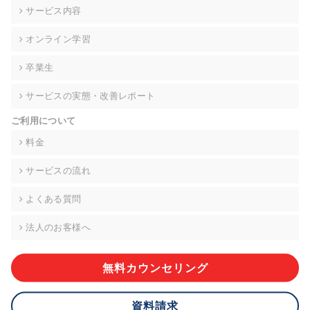
の契約を交わし、適切な管理を実施させます。
サービス内容
6. 個人情報の開示等の請求 ご本人様は、当社に対してご自身の
オンライン学習
個人情報の開示等(利用目的の通知、開示、内容の訂正・追加・
削除、利用の停止または消去、第三者への提供の停止)に関し
卒業生
て、下記の当社問合わせ窓口に申し出ることができます。その
際、当社はお客様ご本人を確認させていただいたうえで、合理
サービスの実態・改善レポート
的な期間内に対応いたします。ただし、申請が本人確認が不可
能な場合や、個人情報保護法の定める要件を満たさない場合等
ご利用について
により、ご希望に添えない場合があります。 なお、アクセスロ
グなどの個人情報以外の情報については、原則として開示等は
料金
いたしません。
サービスの流れ
【お問合せ窓口】
株式会社div 個人情報問合せ窓口
よくある質問
〒107-0052 東京都港区赤坂8-4-14 青山タワープレイス6階
メールアドレス:privacy_policy@di-v.co.jp
法人のお客様へ
7. 個人情報を提供されることの任意性について
ご本人様が当社に個人情報を提供されるかどうかは任意による
無料カウンセリング
ものです。 ただし、必要な項目をいただけない場合、適切な対
応ができない場合があります。
資料請求