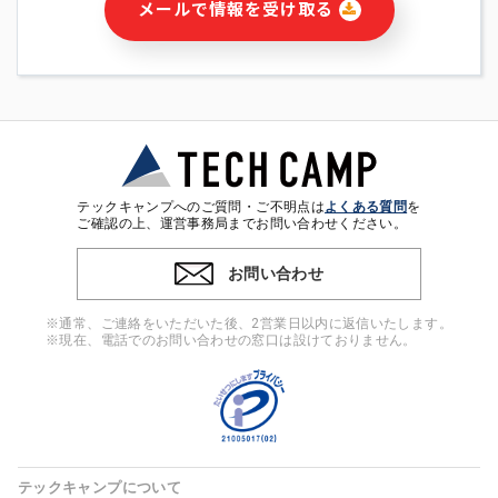
メールで情報を受け取る
・本サービス及び本サービスに関連する情報(当社及び第三者の
サービス又は商品等の広告配信・宣伝を含みますが、それらに
限定されません)の提供又はそれらに関する連絡のため
・メールマガジンその他の情報の送信
・本人(法人の場合は担当者)の行動、性別、当社ウェブサイト
内のアクセス履歴などを用いた広告の配信
・個人(法人の場合は担当者)を識別できない形式に加工した統
計情報の作成および利用
・上記の利用目的に付随する目的
テックキャンプへのご質問・ご不明点は
よくある質問
を
※上記の利用目的に基づいた本人への連絡及び配信について
ご確認の上、運営事務局までお問い合わせください。
は、電子メール等の電子媒体を含みます。
お問い合わせ
4. 個人情報の第三者提供
当社の担当者等及び本サービス利用者同士がコミュニケーショ
※通常、ご連絡をいただいた後、2営業日以内に返信いたします。
ンをとるために、氏名等の一部の情報をサービス内で使用する
※現在、電話でのお問い合わせの窓口は設けておりません。
チャットツールで発信することにより、本サービスの他の利用
者等に提供することがあります。
5. 個人情報取扱いの委託
当社は事業運営上、前項利用目的の範囲に限って個人情報を外
部に委託することがあります。この場合、個人情報保護水準の
高い委託先を選定し、個人情報の適正管理・機密保持について
テックキャンプについて