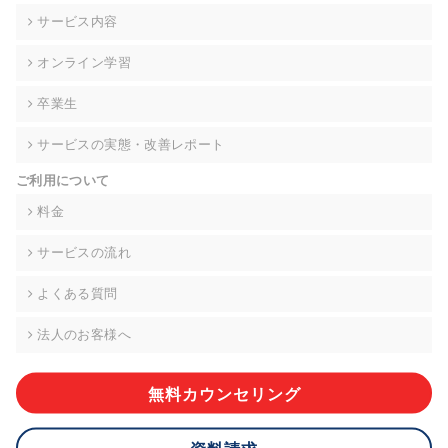
の契約を交わし、適切な管理を実施させます。
サービス内容
6. 個人情報の開示等の請求 ご本人様は、当社に対してご自身の
オンライン学習
個人情報の開示等(利用目的の通知、開示、内容の訂正・追加・
削除、利用の停止または消去、第三者への提供の停止)に関し
卒業生
て、下記の当社問合わせ窓口に申し出ることができます。その
際、当社はお客様ご本人を確認させていただいたうえで、合理
サービスの実態・改善レポート
的な期間内に対応いたします。ただし、申請が本人確認が不可
能な場合や、個人情報保護法の定める要件を満たさない場合等
ご利用について
により、ご希望に添えない場合があります。 なお、アクセスロ
グなどの個人情報以外の情報については、原則として開示等は
料金
いたしません。
サービスの流れ
【お問合せ窓口】
株式会社div 個人情報問合せ窓口
よくある質問
〒107-0052 東京都港区赤坂8-4-14 青山タワープレイス6階
メールアドレス:privacy_policy@di-v.co.jp
法人のお客様へ
7. 個人情報を提供されることの任意性について
ご本人様が当社に個人情報を提供されるかどうかは任意による
無料カウンセリング
ものです。 ただし、必要な項目をいただけない場合、適切な対
応ができない場合があります。