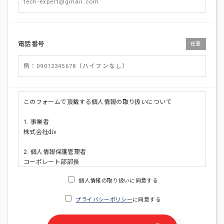
電話番号
任意
このフォームで頂戴する個人情報の取り扱いについて
1. 事業者
株式会社div
2. 個人情報保護管理者
コーポレート部部長
連絡先:メールアドレス:privacy_policy@di-v.co.jp
個人情報の取り扱いに同意する
3. 個人情報の利用目的
プライバシーポリシー
に同意する
・ご請求された資料の送付のため
・本人(法人の場合は担当者)への連絡含むお問い合わせ対応の
ため