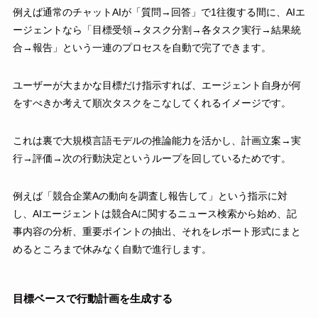
例えば通常のチャットAIが「質問→回答」で1往復する間に、AIエ
ージェントなら「目標受領→タスク分割→各タスク実行→結果統
合→報告」という一連のプロセスを自動で完了できます。
ユーザーが大まかな目標だけ指示すれば、エージェント自身が何
をすべきか考えて順次タスクをこなしてくれるイメージです。
これは裏で大規模言語モデルの推論能力を活かし、計画立案→実
行→評価→次の行動決定というループを回しているためです。
例えば「競合企業Aの動向を調査し報告して」という指示に対
し、AIエージェントは競合Aに関するニュース検索から始め、記
事内容の分析、重要ポイントの抽出、それをレポート形式にまと
めるところまで休みなく自動で進行します。
目標ベースで行動計画を生成する