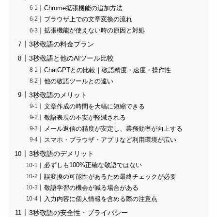
Chrome拡張機能の追加方法
ブラウザ上での文章変換の流れ
拡張機能が使えない時の原因と対処
3秒敬語の料金プラン
3秒敬語と他のAIツール比較
ChatGPTとの比較｜敬語精度・速度・操作性
他の敬語ツールとの違い
3秒敬語のメリット
文章作成の時間を大幅に短縮できる
敬語表現の不安が軽減される
メール返信の精度が安定し、業務効率が向上する
スマホ・ブラウザ・アプリなど利用環境が広い
3秒敬語のデメリット
必ずしも100%正確な敬語ではない
誤変換の可能性があるため最終チェックが必要
敬語学習の機会が減る場合がある
入力内容に個人情報を含める際の注意点
3秒敬語の安全性・プライバシー