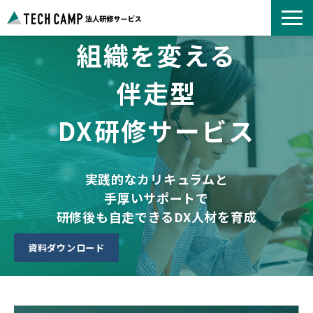
組織を変える
よくあるご質問
お知らせ
伴走型
事例紹介一覧
DX研修サービス
コース一覧
選ばれる理由
パートナー募集
実践的なカリキュラムと
手厚いサポートで
研修後も自走できるDX人材を育成
資料ダウンロード