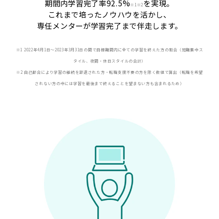
期間内学習完了率92.5%
を実現。
※
1※2
これまで培ったノウハウを活かし、
専任メンターが学習完了まで伴走します。
※1 2022年4月1日〜2023年3月31日の間で目標期間内に全ての学習を終えた方の割合（短期集中ス
タイル、夜間・休日スタイルの合計）
※2 自己都合により学習の継続を辞退された方・転職支援不要の方を除く数値で算出（転職を希望
されない方の中には学習を最後まで終えることを望まない方も含まれるため）