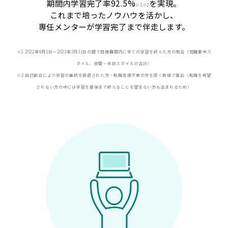
期間内学習完了率92.5%
を実現。
※
1※2
これまで培ったノウハウを活かし、
専任メンターが学習完了まで伴走します。
※1 2022年4月1日〜2023年3月31日の間で目標期間内に全ての学習を終えた方の割合（短期集中ス
タイル、夜間・休日スタイルの合計）
※2 自己都合により学習の継続を辞退された方・転職支援不要の方を除く数値で算出（転職を希望
されない方の中には学習を最後まで終えることを望まない方も含まれるため）