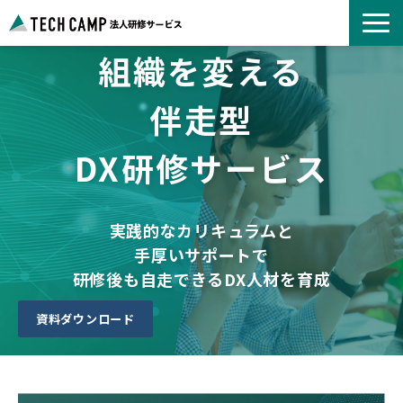
組織を変える
よくあるご質問
お知らせ
伴走型
事例紹介一覧
DX研修サービス
コース一覧
選ばれる理由
パートナー募集
実践的なカリキュラムと
手厚いサポートで
研修後も自走できるDX人材を育成
資料ダウンロード