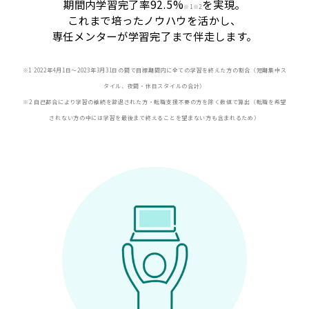
期間内学習完了率92.5%
を実現。
※
1※2
これまで培ったノウハウを活かし、
専任メンターが学習完了まで伴走します。
※1 2022年4月1日〜2023年3月31日の間で目標期間内に全ての学習を終えた方の割合（短期集中ス
タイル、夜間・休日スタイルの合計）
※2 自己都合により学習の継続を辞退された方・転職支援不要の方を除く数値で算出（転職を希望
されない方の中には学習を最後まで終えることを望まない方も含まれるため）