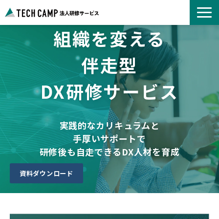
組織を変える
よくあるご質問
お知らせ
伴走型
事例紹介一覧
DX研修サービス
コース一覧
選ばれる理由
パートナー募集
実践的なカリキュラムと
手厚いサポートで
研修後も自走できるDX人材を育成
資料ダウンロード