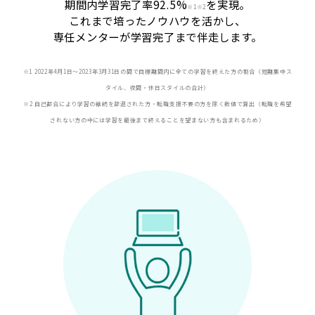
期間内学習完了率92.5%
を実現。
※
1※2
これまで培ったノウハウを活かし、
専任メンターが学習完了まで伴走します。
※1 2022年4月1日〜2023年3月31日の間で目標期間内に全ての学習を終えた方の割合（短期集中ス
タイル、夜間・休日スタイルの合計）
※2 自己都合により学習の継続を辞退された方・転職支援不要の方を除く数値で算出（転職を希望
されない方の中には学習を最後まで終えることを望まない方も含まれるため）