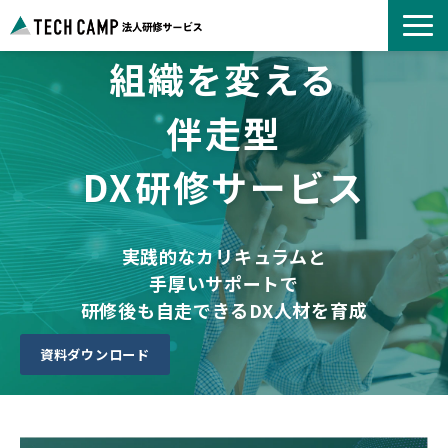
組織を変える
よくあるご質問
お知らせ
伴走型
事例紹介一覧
DX研修サービス
コース一覧
選ばれる理由
パートナー募集
実践的なカリキュラムと
手厚いサポートで
研修後も自走できるDX人材を育成
資料ダウンロード