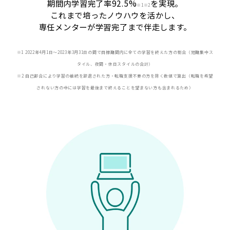
期間内学習完了率92.5%
を実現。
※
1※2
これまで培ったノウハウを活かし、
専任メンターが学習完了まで伴走します。
※1 2022年4月1日〜2023年3月31日の間で目標期間内に全ての学習を終えた方の割合（短期集中ス
タイル、夜間・休日スタイルの合計）
※2 自己都合により学習の継続を辞退された方・転職支援不要の方を除く数値で算出（転職を希望
されない方の中には学習を最後まで終えることを望まない方も含まれるため）