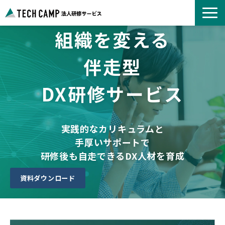
組織を変える
よくあるご質問
お知らせ
伴走型
事例紹介一覧
DX研修サービス
コース一覧
選ばれる理由
パートナー募集
実践的なカリキュラムと
手厚いサポートで
研修後も自走できるDX人材を育成
資料ダウンロード