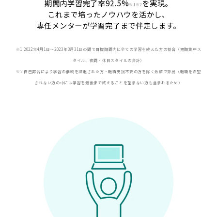
期間内学習完了率92.5%
を実現。
※
1※2
これまで培ったノウハウを活かし、
専任メンターが学習完了まで伴走します。
※1 2022年4月1日〜2023年3月31日の間で目標期間内に全ての学習を終えた方の割合（短期集中ス
タイル、夜間・休日スタイルの合計）
※2 自己都合により学習の継続を辞退された方・転職支援不要の方を除く数値で算出（転職を希望
されない方の中には学習を最後まで終えることを望まない方も含まれるため）