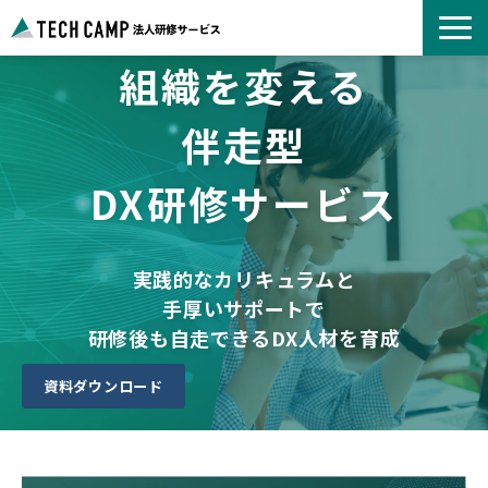
組織を変える
よくあるご質問
お知らせ
伴走型
事例紹介一覧
DX研修サービス
コース一覧
選ばれる理由
パートナー募集
実践的なカリキュラムと
手厚いサポートで
研修後も自走できるDX人材を育成
資料ダウンロード