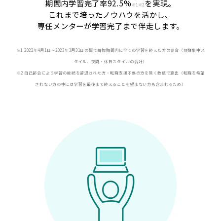
期間内学習完了率92.5%
を実現。
※
1※2
これまで培ったノウハウを活かし、
専任メンターが学習完了まで伴走します。
※1 2022年4月1日〜2023年3月31日の間で目標期間内に全ての学習を終えた方の割合（短期集中ス
タイル、夜間・休日スタイルの合計）
※2 自己都合により学習の継続を辞退された方・転職支援不要の方を除く数値で算出（転職を希望
されない方の中には学習を最後まで終えることを望まない方も含まれるため）