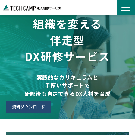
組織を変える
よくあるご質問
お知らせ
伴走型
事例紹介一覧
DX研修サービス
コース一覧
選ばれる理由
パートナー募集
実践的なカリキュラムと
手厚いサポートで
研修後も自走できるDX人材を育成
資料ダウンロード