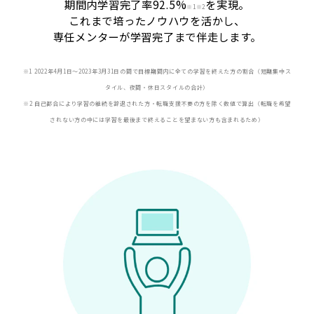
期間内学習完了率92.5%
を実現。
※
1※2
これまで培ったノウハウを活かし、
専任メンターが学習完了まで伴走します。
※1 2022年4月1日〜2023年3月31日の間で目標期間内に全ての学習を終えた方の割合（短期集中ス
タイル、夜間・休日スタイルの合計）
※2 自己都合により学習の継続を辞退された方・転職支援不要の方を除く数値で算出（転職を希望
されない方の中には学習を最後まで終えることを望まない方も含まれるため）