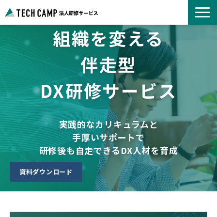
組織を変える
よくあるご質問
お知らせ
伴走型
事例紹介一覧
DX研修サービス
コース一覧
選ばれる理由
パートナー募集
実践的なカリキュラムと
手厚いサポートで
研修後も自走できるDX人材を育成
資料ダウンロード