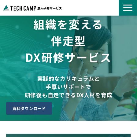
組織を変える
よくあるご質問
お知らせ
伴走型
事例紹介一覧
DX研修サービス
コース一覧
選ばれる理由
パートナー募集
実践的なカリキュラムと
手厚いサポートで
研修後も自走できるDX人材を育成
資料ダウンロード