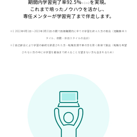
期間内学習完了率92.5%
を実現。
※
1※2
これまで培ったノウハウを活かし、
専任メンターが学習完了まで伴走します。
※1 2022年4月1日〜2023年3月31日の間で目標期間内に全ての学習を終えた方の割合（短期集中ス
タイル、夜間・休日スタイルの合計）
※2 自己都合により学習の継続を辞退された方・転職支援不要の方を除く数値で算出（転職を希望
されない方の中には学習を最後まで終えることを望まない方も含まれるため）