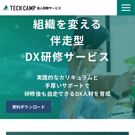
組織を変える
よくあるご質問
お知らせ
伴走型
事例紹介一覧
DX研修サービス
コース一覧
選ばれる理由
パートナー募集
実践的なカリキュラムと
手厚いサポートで
研修後も自走できるDX人材を育成
資料ダウンロード