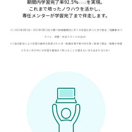
期間内学習完了率92.5%
を実現。
※
1※2
これまで培ったノウハウを活かし、
専任メンターが学習完了まで伴走します。
※1 2022年4月1日〜2023年3月31日の間で目標期間内に全ての学習を終えた方の割合（短期集中ス
タイル、夜間・休日スタイルの合計）
※2 自己都合により学習の継続を辞退された方・転職支援不要の方を除く数値で算出（転職を希望
されない方の中には学習を最後まで終えることを望まない方も含まれるため）