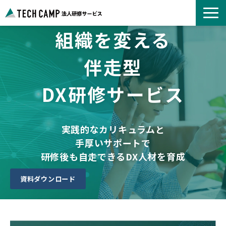
組織を変える
よくあるご質問
お知らせ
伴走型
事例紹介一覧
DX研修サービス
コース一覧
選ばれる理由
パートナー募集
実践的なカリキュラムと
手厚いサポートで
研修後も自走できるDX人材を育成
資料ダウンロード