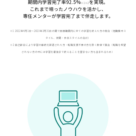
期間内学習完了率92.5%
を実現。
※
1※2
これまで培ったノウハウを活かし、
専任メンターが学習完了まで伴走します。
※1 2022年4月1日〜2023年3月31日の間で目標期間内に全ての学習を終えた方の割合（短期集中ス
タイル、夜間・休日スタイルの合計）
※2 自己都合により学習の継続を辞退された方・転職支援不要の方を除く数値で算出（転職を希望
されない方の中には学習を最後まで終えることを望まない方も含まれるため）