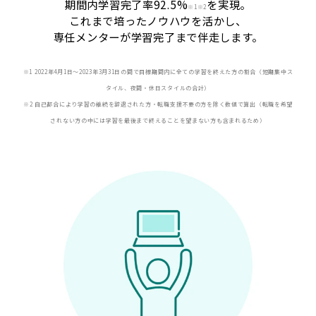
期間内学習完了率92.5%
を実現。
※
1※2
これまで培ったノウハウを活かし、
専任メンターが学習完了まで伴走します。
※1 2022年4月1日〜2023年3月31日の間で目標期間内に全ての学習を終えた方の割合（短期集中ス
タイル、夜間・休日スタイルの合計）
※2 自己都合により学習の継続を辞退された方・転職支援不要の方を除く数値で算出（転職を希望
されない方の中には学習を最後まで終えることを望まない方も含まれるため）