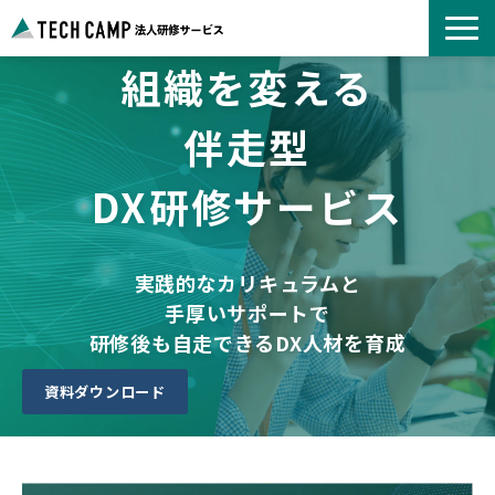
組織を変える
よくあるご質問
お知らせ
伴走型
事例紹介一覧
DX研修サービス
コース一覧
選ばれる理由
パートナー募集
実践的なカリキュラムと
手厚いサポートで
研修後も自走できるDX人材を育成
資料ダウンロード