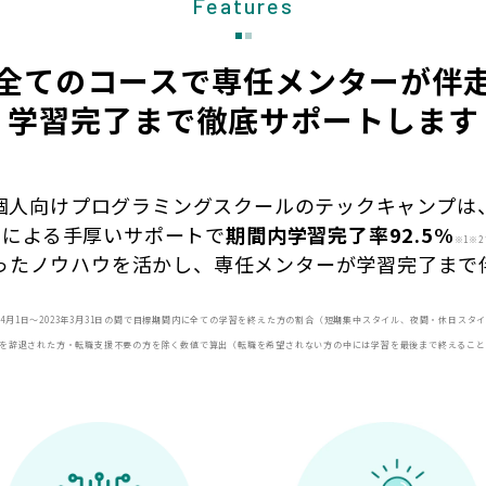
Features
全てのコースで専任メンターが伴
学習完了まで徹底サポートします
個人向けプログラミングスクールのテックキャンプは
フによる手厚いサポートで
期間内
学習完了率92.5%
※1※2
ったノウハウを活かし、専任メンターが学習完了まで
22年4月1日〜2023年3月31日の間で目標期間内に全ての学習を終えた方の割合（短期集中スタイル、夜間・休日スタ
続を辞退された方・転職支援不要の方を除く数値で算出（転職を希望されない方の中には学習を最後まで終えるこ