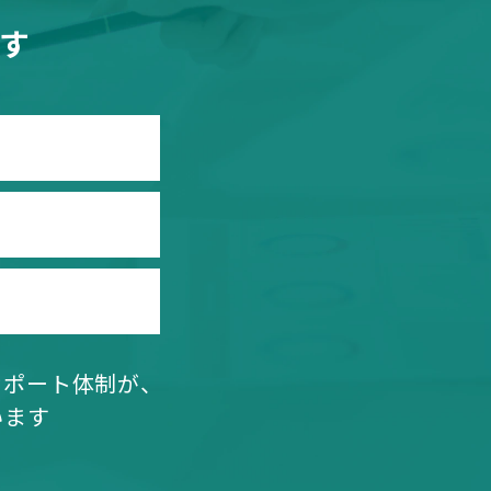
す
サポート体制が、
います