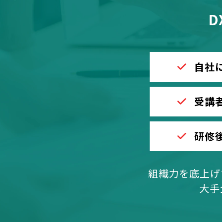
D
自社
受講
研修
組織力を底上げ
大手