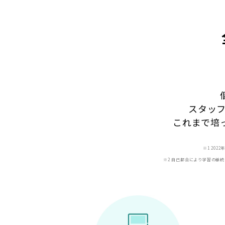
スタッ
これまで培
※1 20
※2 自己都合により学習の継