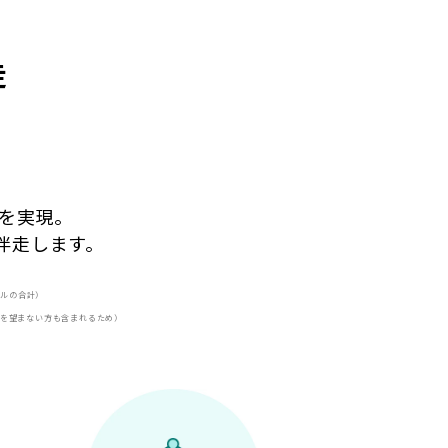
走
、
を実現。
伴走します。
イルの合計）
とを望まない方も含まれるため）