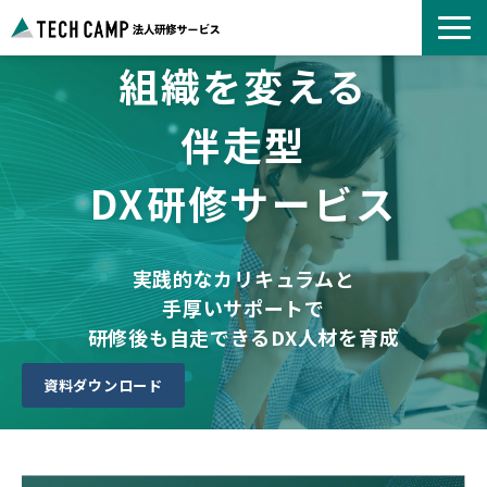
組織を変える
よくあるご質問
お知らせ
伴走型
事例紹介一覧
DX研修サービス
コース一覧
選ばれる理由
パートナー募集
実践的なカリキュラムと
手厚いサポートで
研修後も自走できるDX人材を育成
資料ダウンロード