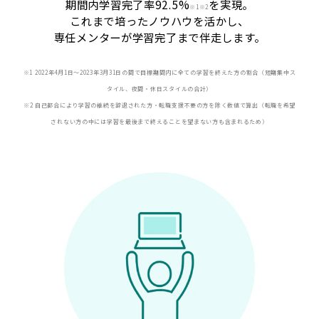
期間内学習完了率92.5%
を実現。
※
1※2
これまで培ったノウハウを活かし、
専任メンターが学習完了まで伴走します。
※1 2022年4月1日〜2023年3月31日の間で目標期間内に全ての学習を終えた方の割合（短期集中ス
タイル、夜間・休日スタイルの合計）
※2 自己都合により学習の継続を辞退された方・転職支援不要の方を除く数値で算出（転職を希望
されない方の中には学習を最後まで終えることを望まない方も含まれるため）