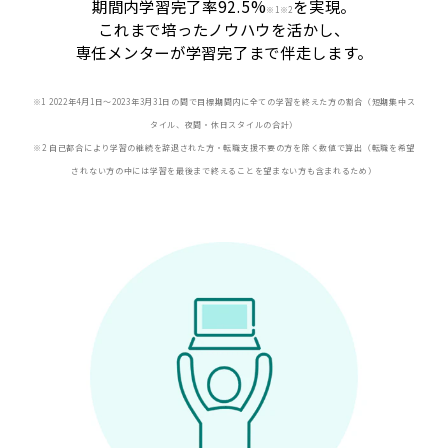
期間内学習完了率92.5%
を実現。
※
1※2
これまで培ったノウハウを活かし、
専任メンターが学習完了まで伴走します。
※1 2022年4月1日〜2023年3月31日の間で目標期間内に全ての学習を終えた方の割合（短期集中ス
タイル、夜間・休日スタイルの合計）
※2 自己都合により学習の継続を辞退された方・転職支援不要の方を除く数値で算出（転職を希望
されない方の中には学習を最後まで終えることを望まない方も含まれるため）