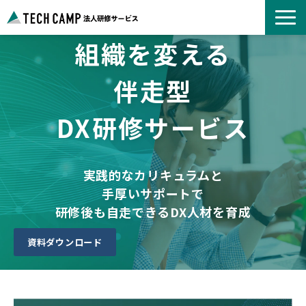
組織を変える
よくあるご質問
お知らせ
伴走型
事例紹介一覧
DX研修サービス
コース一覧
選ばれる理由
パートナー募集
実践的なカリキュラムと
手厚いサポートで
研修後も自走できるDX人材を育成
資料ダウンロード