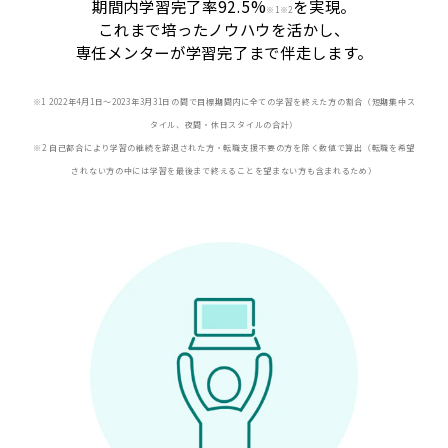
期間内学習完了率92.5%
を実現。
※
1※2
これまで培ったノウハウを活かし、
専任メンターが学習完了まで伴走します。
※1 2022年4月1日〜2023年3月31日の間で目標期間内に全ての学習を終えた方の割合（短期集中ス
タイル、夜間・休日スタイルの合計）
※2 自己都合により学習の継続を辞退された方・転職支援不要の方を除く数値で算出（転職を希望
されない方の中には学習を最後まで終えることを望まない方も含まれるため）