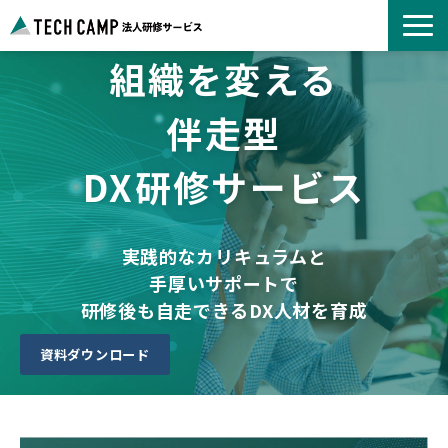
組織を変える
よくあるご質問
お知らせ
伴走型
事例紹介一覧
DX研修サービス
コース一覧
選ばれる理由
パートナー募集
実践的なカリキュラムと
手厚いサポートで
研修後も自走できるDX人材を育成
資料ダウンロード