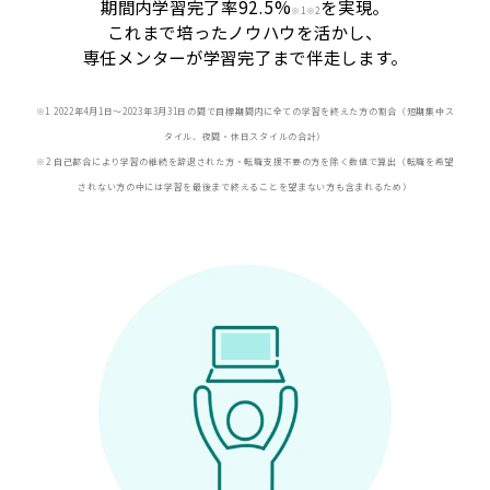
期間内学習完了率92.5%
を実現。
※
1※2
これまで培ったノウハウを活かし、
専任メンターが学習完了まで伴走します。
※1 2022年4月1日〜2023年3月31日の間で目標期間内に全ての学習を終えた方の割合（短期集中ス
タイル、夜間・休日スタイルの合計）
※2 自己都合により学習の継続を辞退された方・転職支援不要の方を除く数値で算出（転職を希望
されない方の中には学習を最後まで終えることを望まない方も含まれるため）