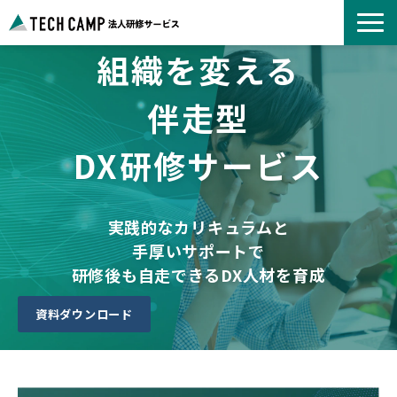
組織を変える
よくあるご質問
お知らせ
伴走型
事例紹介一覧
DX研修サービス
コース一覧
選ばれる理由
パートナー募集
実践的なカリキュラムと
手厚いサポートで
研修後も自走できるDX人材を育成
資料ダウンロード