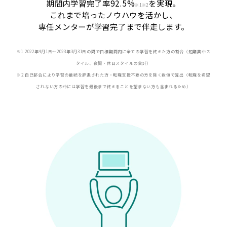
期間内学習完了率92.5%
を実現。
※
1※2
これまで培ったノウハウを活かし、
専任メンターが学習完了まで伴走します。
※1 2022年4月1日〜2023年3月31日の間で目標期間内に全ての学習を終えた方の割合（短期集中ス
タイル、夜間・休日スタイルの合計）
※2 自己都合により学習の継続を辞退された方・転職支援不要の方を除く数値で算出（転職を希望
されない方の中には学習を最後まで終えることを望まない方も含まれるため）