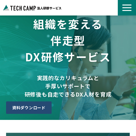
組織を変える
よくあるご質問
お知らせ
伴走型
事例紹介一覧
DX研修サービス
コース一覧
選ばれる理由
パートナー募集
実践的なカリキュラムと
手厚いサポートで
研修後も自走できるDX人材を育成
資料ダウンロード