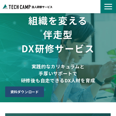
組織を変える
よくあるご質問
お知らせ
伴走型
事例紹介一覧
DX研修サービス
コース一覧
選ばれる理由
パートナー募集
実践的なカリキュラムと
手厚いサポートで
研修後も自走できるDX人材を育成
資料ダウンロード