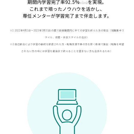
期間内学習完了率92.5%
を実現。
※
1※2
これまで培ったノウハウを活かし、
専任メンターが学習完了まで伴走します。
※1 2022年4月1日〜2023年3月31日の間で目標期間内に全ての学習を終えた方の割合（短期集中ス
タイル、夜間・休日スタイルの合計）
※2 自己都合により学習の継続を辞退された方・転職支援不要の方を除く数値で算出（転職を希望
されない方の中には学習を最後まで終えることを望まない方も含まれるため）