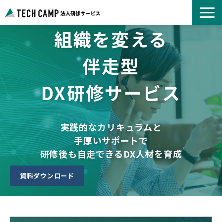
組織を変える
よくあるご質問
お知らせ
伴走型
事例紹介一覧
DX研修サービス
コース一覧
選ばれる理由
パートナー募集
実践的なカリキュラムと
手厚いサポートで
研修後も自走できるDX人材を育成
資料ダウンロード