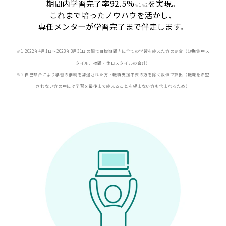
期間内学習完了率92.5%
を実現。
※
1※2
これまで培ったノウハウを活かし、
専任メンターが学習完了まで伴走します。
※1 2022年4月1日〜2023年3月31日の間で目標期間内に全ての学習を終えた方の割合（短期集中ス
タイル、夜間・休日スタイルの合計）
※2 自己都合により学習の継続を辞退された方・転職支援不要の方を除く数値で算出（転職を希望
されない方の中には学習を最後まで終えることを望まない方も含まれるため）