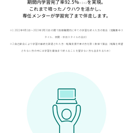
期間内学習完了率92.5%
を実現。
※
1※2
これまで培ったノウハウを活かし、
専任メンターが学習完了まで伴走します。
※1 2022年4月1日〜2023年3月31日の間で目標期間内に全ての学習を終えた方の割合（短期集中ス
タイル、夜間・休日スタイルの合計）
※2 自己都合により学習の継続を辞退された方・転職支援不要の方を除く数値で算出（転職を希望
されない方の中には学習を最後まで終えることを望まない方も含まれるため）