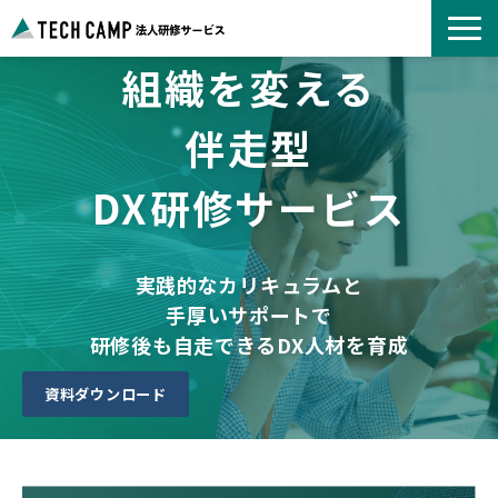
組織を変える
よくあるご質問
お知らせ
伴走型
事例紹介一覧
DX研修サービス
コース一覧
選ばれる理由
パートナー募集
実践的なカリキュラムと
手厚いサポートで
研修後も自走できるDX人材を育成
資料ダウンロード