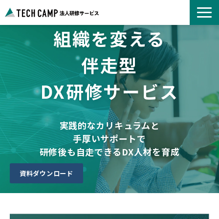
組織を変える
よくあるご質問
お知らせ
伴走型
事例紹介一覧
DX研修サービス
コース一覧
選ばれる理由
パートナー募集
実践的なカリキュラムと
手厚いサポートで
研修後も自走できるDX人材を育成
資料ダウンロード