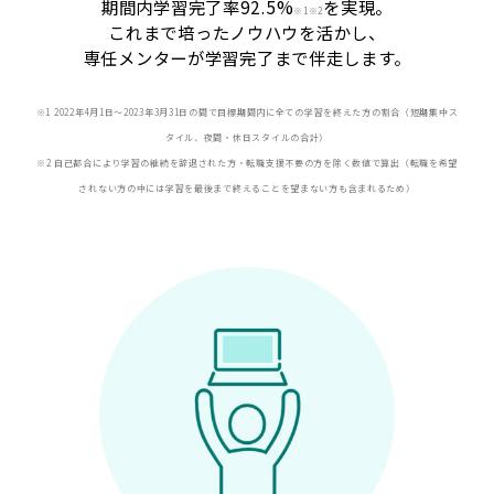
期間内学習完了率92.5%
を実現。
※
1※2
これまで培ったノウハウを活かし、
専任メンターが学習完了まで伴走します。
※1 2022年4月1日〜2023年3月31日の間で目標期間内に全ての学習を終えた方の割合（短期集中ス
タイル、夜間・休日スタイルの合計）
※2 自己都合により学習の継続を辞退された方・転職支援不要の方を除く数値で算出（転職を希望
されない方の中には学習を最後まで終えることを望まない方も含まれるため）